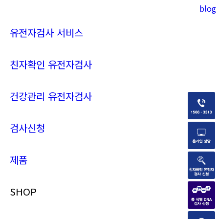
blog
Instagram
YouTube
page
page
유전자검사 서비스
opens
opens
in
in
new
new
친자확인 유전자검사
window
window
건강관리 유전자검사
검사신청
제품
SHOP