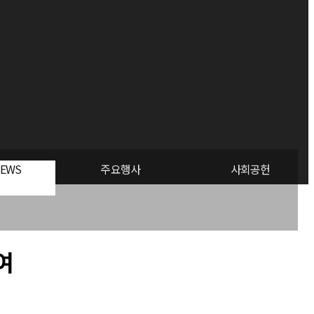
EWS
주요행사
사회공헌
여