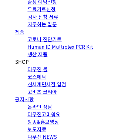
출장 예약신청
무료키트신청
검사 신청 서류
자주하는 질문
제품
코로나 진단키트
Human ID Multiplex PCR Kit
생산 제품
SHOP
다우진 몰
코스메틱
신세계면세점 입점
고비즈 코리아
공지사항
온라인 상담
다우진고마워요
방송&홍보영상
보도자료
다우진 NEWS