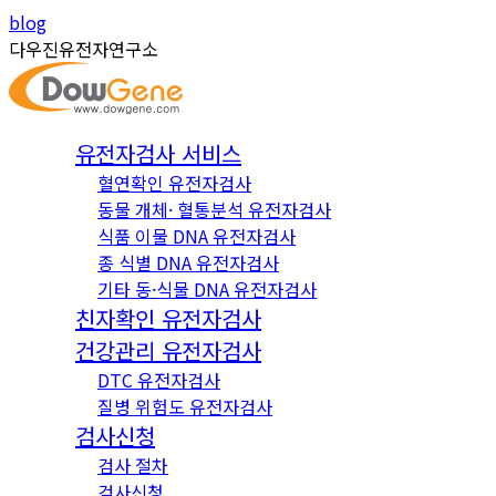
Skip
Instagram
YouTube
blog
to
page
page
다우진유전자연구소
content
opens
opens
in
in
new
new
유전자검사 서비스
window
window
혈연확인 유전자검사
동물 개체· 혈통분석 유전자검사
식품 이물 DNA 유전자검사
종 식별 DNA 유전자검사
기타 동·식물 DNA 유전자검사
친자확인 유전자검사
건강관리 유전자검사
DTC 유전자검사
질병 위험도 유전자검사
검사신청
검사 절차
검사신청