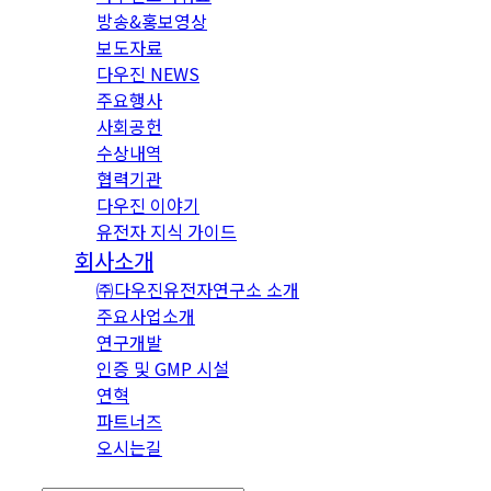
방송&홍보영상
보도자료
다우진 NEWS
주요행사
사회공헌
수상내역
협력기관
다우진 이야기
유전자 지식 가이드
회사소개
㈜다우진유전자연구소 소개
주요사업소개
연구개발
인증 및 GMP 시설
연혁
파트너즈
오시는길