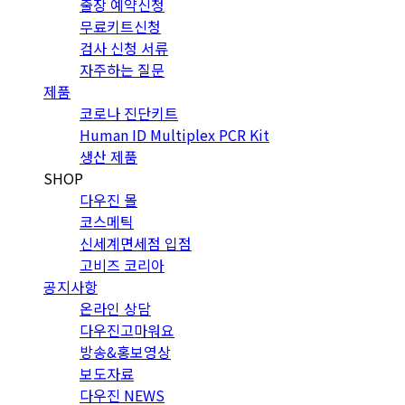
출장 예약신청
무료키트신청
검사 신청 서류
자주하는 질문
제품
코로나 진단키트
Human ID Multiplex PCR Kit
생산 제품
SHOP
다우진 몰
코스메틱
신세계면세점 입점
고비즈 코리아
공지사항
온라인 상담
다우진고마워요
방송&홍보영상
보도자료
다우진 NEWS