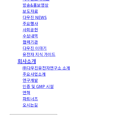
방송&홍보영상
보도자료
다우진 NEWS
주요행사
사회공헌
수상내역
협력기관
다우진 이야기
유전자 지식 가이드
회사소개
㈜다우진유전자연구소 소개
주요사업소개
연구개발
인증 및 GMP 시설
연혁
파트너즈
오시는길