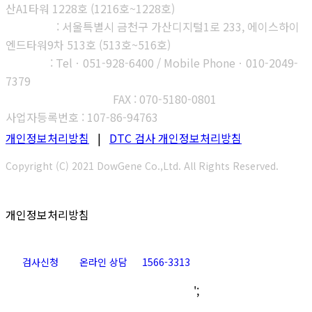
산A1타워 1228호 (1216호~1228호)
제2연구소
: 서울특별시 금천구 가산디지털1로 233, 에이스하이
엔드타워9차 513호 (513호~516호)
부산지사
: Telㆍ051-928-6400 / Mobile Phoneㆍ010-2049-
7379
고객센터 : 1566-3313
FAX : 070-5180-0801
사업자등록번호 : 107-86-94763
개인정보처리방침
|
DTC 검사 개인정보처리방침
Copyright (C) 2021 DowGene Co.,Ltd. All Rights Reserved.
개인정보처리방침
검사신청
온라인 상담
1566-3313
Go
';
to