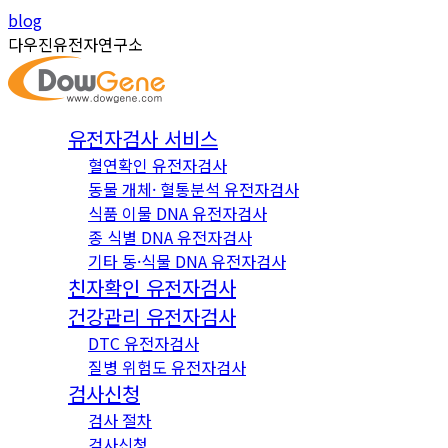
Skip
Instagram
YouTube
blog
to
page
page
다우진유전자연구소
content
opens
opens
in
in
new
new
유전자검사 서비스
window
window
혈연확인 유전자검사
동물 개체· 혈통분석 유전자검사
식품 이물 DNA 유전자검사
종 식별 DNA 유전자검사
기타 동·식물 DNA 유전자검사
친자확인 유전자검사
건강관리 유전자검사
DTC 유전자검사
질병 위험도 유전자검사
검사신청
검사 절차
검사신청