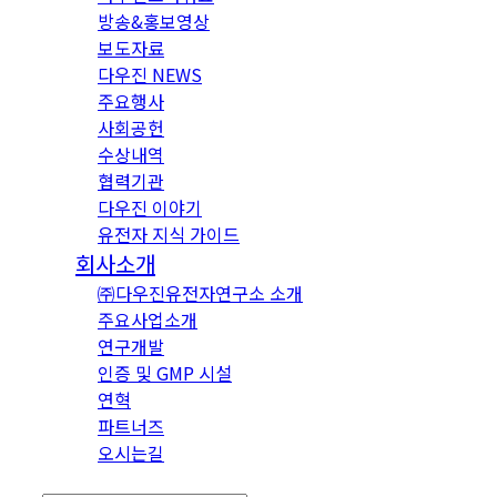
방송&홍보영상
보도자료
다우진 NEWS
주요행사
사회공헌
수상내역
협력기관
다우진 이야기
유전자 지식 가이드
회사소개
㈜다우진유전자연구소 소개
주요사업소개
연구개발
인증 및 GMP 시설
연혁
파트너즈
오시는길