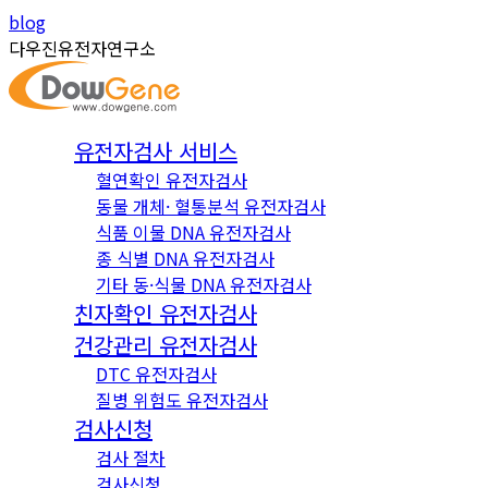
Skip
Instagram
YouTube
blog
to
page
page
다우진유전자연구소
content
opens
opens
in
in
new
new
유전자검사 서비스
window
window
혈연확인 유전자검사
동물 개체· 혈통분석 유전자검사
식품 이물 DNA 유전자검사
종 식별 DNA 유전자검사
기타 동·식물 DNA 유전자검사
친자확인 유전자검사
건강관리 유전자검사
DTC 유전자검사
질병 위험도 유전자검사
검사신청
검사 절차
검사신청