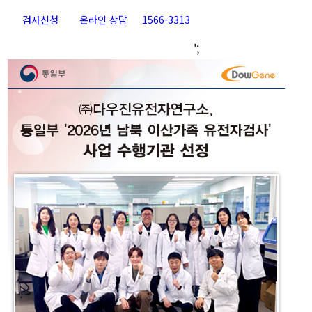
검사신청
온라인 상담
1566-3313
Go
';
to
Top