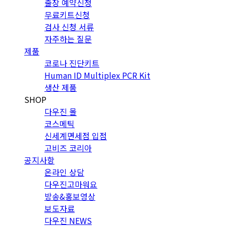
출장 예약신청
무료키트신청
검사 신청 서류
자주하는 질문
제품
코로나 진단키트
Human ID Multiplex PCR Kit
생산 제품
SHOP
다우진 몰
코스메틱
신세계면세점 입점
고비즈 코리아
공지사항
온라인 상담
다우진고마워요
방송&홍보영상
보도자료
다우진 NEWS