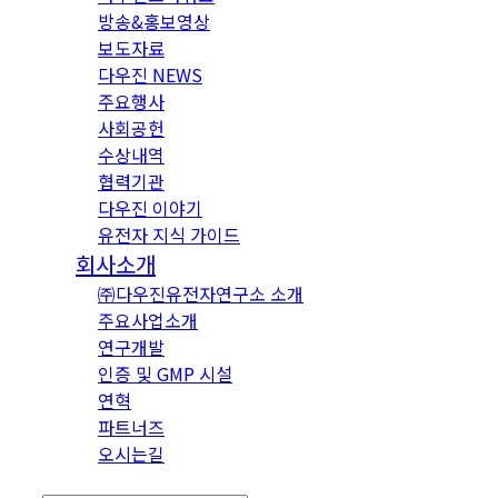
방송&홍보영상
보도자료
다우진 NEWS
주요행사
사회공헌
수상내역
협력기관
다우진 이야기
유전자 지식 가이드
회사소개
㈜다우진유전자연구소 소개
주요사업소개
연구개발
인증 및 GMP 시설
연혁
파트너즈
오시는길