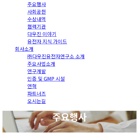
주요행사
사회공헌
수상내역
협력기관
다우진 이야기
유전자 지식 가이드
회사소개
㈜다우진유전자연구소 소개
주요사업소개
연구개발
인증 및 GMP 시설
연혁
파트너즈
오시는길
주요행사