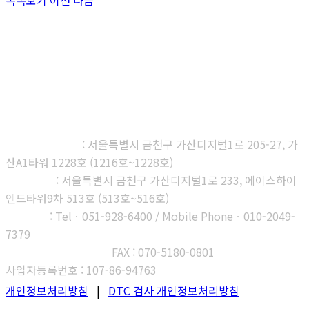
목록보기
이전
다음
㈜다우진유전자연구소
본사, 제1연구소
: 서울특별시 금천구 가산디지털1로 205-27, 가
산A1타워 1228호 (1216호~1228호)
제2연구소
: 서울특별시 금천구 가산디지털1로 233, 에이스하이
엔드타워9차 513호 (513호~516호)
부산지사
: Telㆍ051-928-6400 / Mobile Phoneㆍ010-2049-
7379
고객센터 : 1566-3313
FAX : 070-5180-0801
사업자등록번호 : 107-86-94763
개인정보처리방침
|
DTC 검사 개인정보처리방침