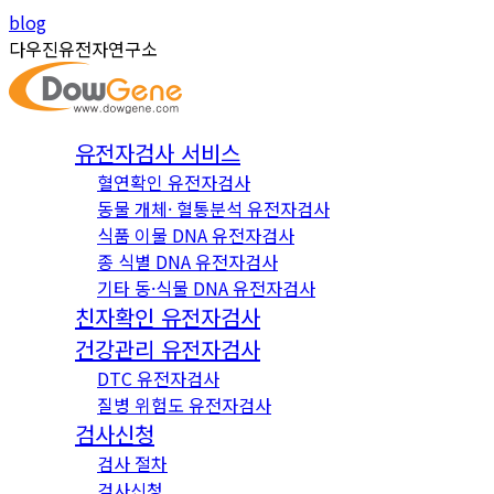
Skip
Instagram
YouTube
blog
to
page
page
다우진유전자연구소
content
opens
opens
in
in
new
new
유전자검사 서비스
window
window
혈연확인 유전자검사
동물 개체· 혈통분석 유전자검사
식품 이물 DNA 유전자검사
종 식별 DNA 유전자검사
기타 동·식물 DNA 유전자검사
친자확인 유전자검사
건강관리 유전자검사
DTC 유전자검사
질병 위험도 유전자검사
검사신청
검사 절차
검사신청