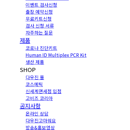
이벤트 검사신청
출장 예약신청
무료키트신청
검사 신청 서류
자주하는 질문
제품
코로나 진단키트
Human ID Multiplex PCR Kit
생산 제품
SHOP
다우진 몰
코스메틱
신세계면세점 입점
고비즈 코리아
공지사항
온라인 상담
다우진고마워요
방송&홍보영상