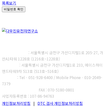
목록보기
비밀번호 확인
㈜다우진유전자연구소
본사, 제1연구소
: 서울특별시 금천구 가산디지털1로 205-27, 가
산A1타워 1228호 (1216호~1228호)
제2연구소
: 서울특별시 금천구 가산디지털1로 233, 에이스하이
엔드타워9차 513호 (513호~516호)
부산지사
: Telㆍ051-928-6400 / Mobile Phoneㆍ010-2049-
7379
고객센터 : 1566-3313
FAX : 070-5180-0801
사업자등록번호 : 107-86-94763
개인정보처리방침
|
DTC 검사 개인정보처리방침