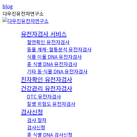
Skip
Instagram
YouTube
blog
to
page
page
다우진유전자연구소
content
opens
opens
in
in
유전자검사 서비스
new
new
혈연확인 유전자검사
window
window
동물 개체· 혈통분석 유전자검사
식품 이물 DNA 유전자검사
종 식별 DNA 유전자검사
기타 동·식물 DNA 유전자검사
친자확인 유전자검사
건강관리 유전자검사
DTC 유전자검사
질병 위험도 유전자검사
검사신청
검사 절차
검사신청
종 식별 DNA 검사신청