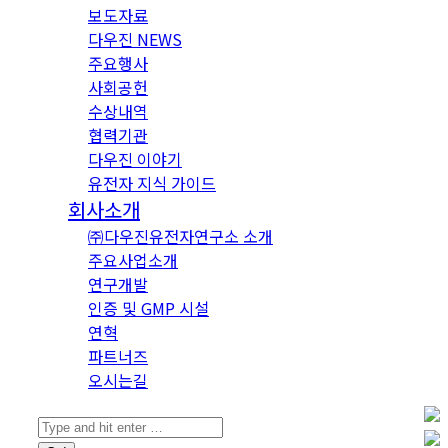
보도자료
다우진 NEWS
주요행사
사회공헌
수상내역
협력기관
다우진 이야기
유전자 지식 가이드
회사소개
㈜다우진유전자연구소 소개
주요사업소개
연구개발
인증 및 GMP 시설
연혁
파트너즈
오시는길
Search: