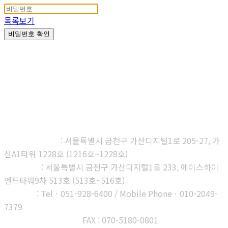
목록보기
비밀번호 확인
㈜다우진유전자연구소
본사, 제1연구소
: 서울특별시 금천구 가산디지털1로 205-27, 가
산A1타워 1228호 (1216호~1228호)
제2연구소
: 서울특별시 금천구 가산디지털1로 233, 에이스하이
엔드타워9차 513호 (513호~516호)
부산지사
: Telㆍ051-928-6400 / Mobile Phoneㆍ010-2049-
7379
고객센터 : 1566-3313
FAX : 070-5180-0801