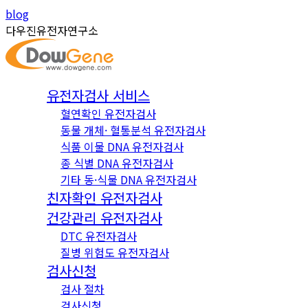
Skip
Instagram
YouTube
blog
to
page
page
다우진유전자연구소
content
opens
opens
in
in
new
new
유전자검사 서비스
window
window
혈연확인 유전자검사
동물 개체· 혈통분석 유전자검사
식품 이물 DNA 유전자검사
종 식별 DNA 유전자검사
기타 동·식물 DNA 유전자검사
친자확인 유전자검사
건강관리 유전자검사
DTC 유전자검사
질병 위험도 유전자검사
검사신청
검사 절차
검사신청