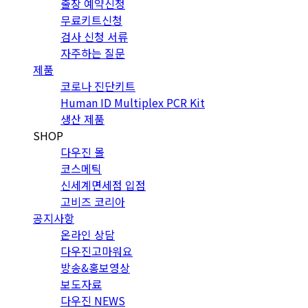
출장 예약신청
무료키트신청
검사 신청 서류
자주하는 질문
제품
코로나 진단키트
Human ID Multiplex PCR Kit
생산 제품
SHOP
다우진 몰
코스메틱
신세계면세점 입점
고비즈 코리아
공지사항
온라인 상담
다우진고마워요
방송&홍보영상
보도자료
다우진 NEWS