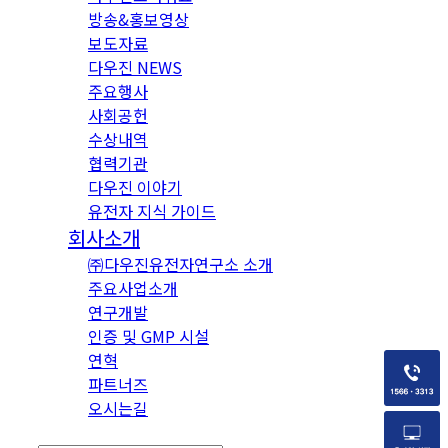
방송&홍보영상
보도자료
다우진 NEWS
주요행사
사회공헌
수상내역
협력기관
다우진 이야기
유전자 지식 가이드
회사소개
㈜다우진유전자연구소 소개
주요사업소개
연구개발
인증 및 GMP 시설
연혁
파트너즈
오시는길