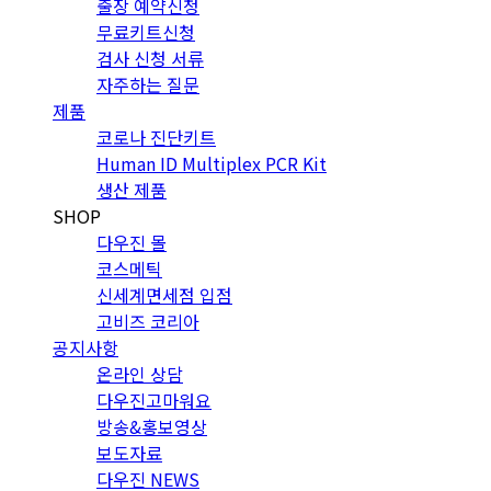
출장 예약신청
무료키트신청
검사 신청 서류
자주하는 질문
제품
코로나 진단키트
Human ID Multiplex PCR Kit
생산 제품
SHOP
다우진 몰
코스메틱
신세계면세점 입점
고비즈 코리아
공지사항
온라인 상담
다우진고마워요
방송&홍보영상
보도자료
다우진 NEWS