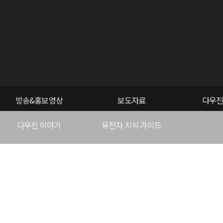
방송&홍보영상
보도자료
다우진
다우진 이야기
유전자 지식 가이드