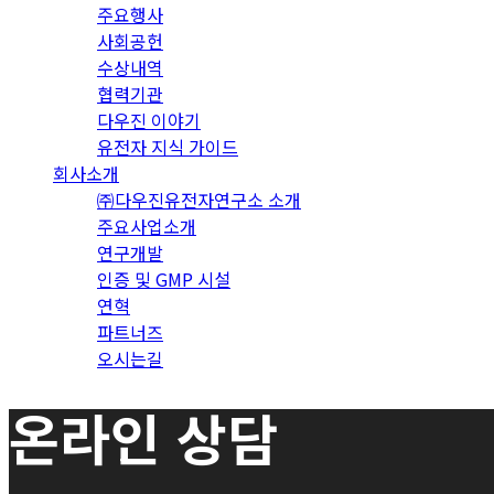
주요행사
사회공헌
수상내역
협력기관
다우진 이야기
유전자 지식 가이드
회사소개
㈜다우진유전자연구소 소개
주요사업소개
연구개발
인증 및 GMP 시설
연혁
파트너즈
오시는길
온라인 상담