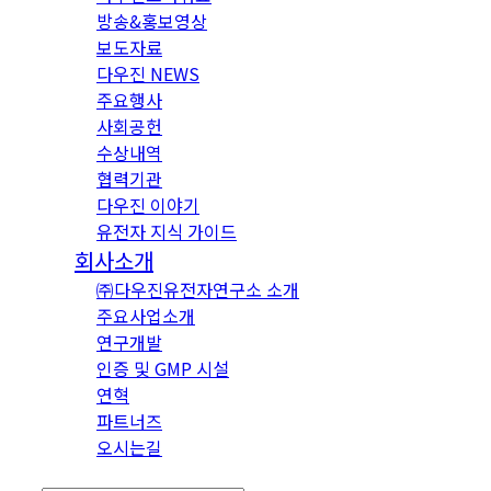
방송&홍보영상
보도자료
다우진 NEWS
주요행사
사회공헌
수상내역
협력기관
다우진 이야기
유전자 지식 가이드
회사소개
㈜다우진유전자연구소 소개
주요사업소개
연구개발
인증 및 GMP 시설
연혁
파트너즈
오시는길