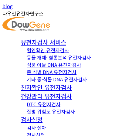
Skip
Instagram
YouTube
blog
to
page
page
다우진유전자연구소
content
opens
opens
in
in
new
new
유전자검사 서비스
window
window
혈연확인 유전자검사
동물 개체· 혈통분석 유전자검사
식품 이물 DNA 유전자검사
종 식별 DNA 유전자검사
기타 동·식물 DNA 유전자검사
친자확인 유전자검사
건강관리 유전자검사
DTC 유전자검사
질병 위험도 유전자검사
검사신청
검사 절차
검사신청