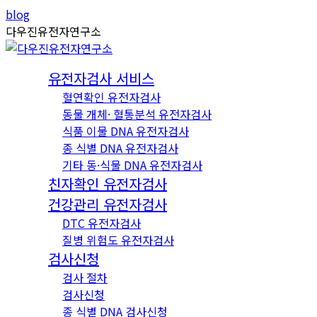
Skip
Instagram
YouTube
blog
to
page
page
다우진유전자연구소
content
opens
opens
in
in
유전자검사 서비스
new
new
혈연확인 유전자검사
window
window
동물 개체· 혈통분석 유전자검사
식품 이물 DNA 유전자검사
종 식별 DNA 유전자검사
기타 동·식물 DNA 유전자검사
친자확인 유전자검사
건강관리 유전자검사
DTC 유전자검사
질병 위험도 유전자검사
검사신청
검사 절차
검사신청
종 식별 DNA 검사신청