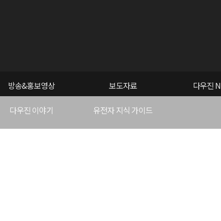
방송&홍보영상
보도자료
다우진 N
다우진 이야기
유전자 지식 가이드