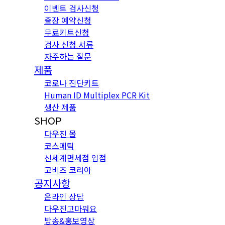
이벤트 검사신청
출장 예약신청
무료키트신청
검사 신청 서류
자주하는 질문
제품
코로나 진단키트
Human ID Multiplex PCR Kit
생산 제품
SHOP
다우진 몰
코스메틱
신세계면세점 입점
고비즈 코리아
공지사항
온라인 상담
다우진고마워요
방송&홍보영상