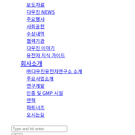
보도자료
다우진 NEWS
주요행사
사회공헌
수상내역
협력기관
다우진 이야기
유전자 지식 가이드
회사소개
㈜다우진유전자연구소 소개
주요사업소개
연구개발
인증 및 GMP 시설
연혁
파트너즈
오시는길
Search: