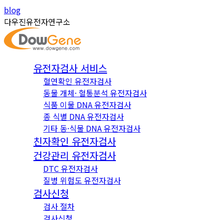
Skip
Instagram
YouTube
blog
to
page
page
다우진유전자연구소
content
opens
opens
in
in
new
new
유전자검사 서비스
window
window
혈연확인 유전자검사
동물 개체· 혈통분석 유전자검사
식품 이물 DNA 유전자검사
종 식별 DNA 유전자검사
기타 동·식물 DNA 유전자검사
친자확인 유전자검사
건강관리 유전자검사
DTC 유전자검사
질병 위험도 유전자검사
검사신청
검사 절차
검사신청