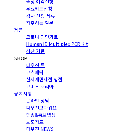
출장 예약신청
무료키트신청
검사 신청 서류
자주하는 질문
제품
코로나 진단키트
Human ID Multiplex PCR Kit
생산 제품
SHOP
다우진 몰
코스메틱
신세계면세점 입점
고비즈 코리아
공지사항
온라인 상담
다우진고마워요
방송&홍보영상
보도자료
다우진 NEWS