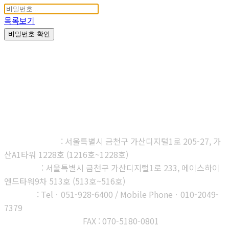
목록보기
비밀번호 확인
㈜다우진유전자연구소
본사, 제1연구소
: 서울특별시 금천구 가산디지털1로 205-27, 가
산A1타워 1228호 (1216호~1228호)
제2연구소
: 서울특별시 금천구 가산디지털1로 233, 에이스하이
엔드타워9차 513호 (513호~516호)
부산지사
: Telㆍ051-928-6400 / Mobile Phoneㆍ010-2049-
7379
고객센터 : 1566-3313
FAX : 070-5180-0801