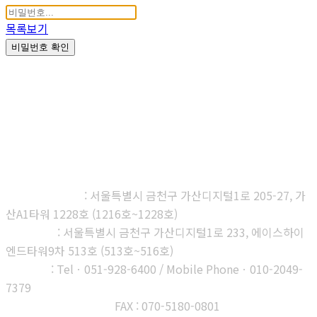
목록보기
비밀번호 확인
㈜다우진유전자연구소
본사, 제1연구소
: 서울특별시 금천구 가산디지털1로 205-27, 가
산A1타워 1228호 (1216호~1228호)
제2연구소
: 서울특별시 금천구 가산디지털1로 233, 에이스하이
엔드타워9차 513호 (513호~516호)
부산지사
: Telㆍ051-928-6400 / Mobile Phoneㆍ010-2049-
7379
고객센터 : 1566-3313
FAX : 070-5180-0801