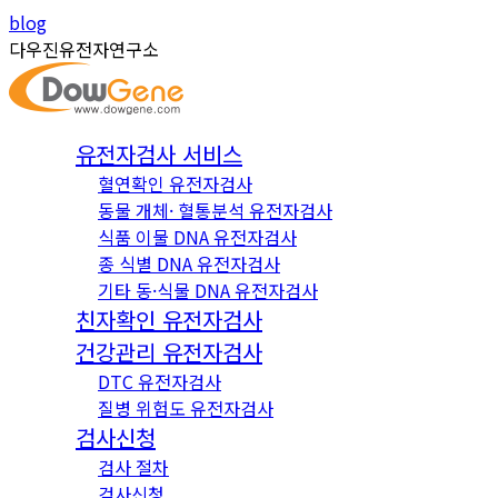
Skip
Instagram
YouTube
blog
to
page
page
다우진유전자연구소
content
opens
opens
in
in
new
new
유전자검사 서비스
window
window
혈연확인 유전자검사
동물 개체· 혈통분석 유전자검사
식품 이물 DNA 유전자검사
종 식별 DNA 유전자검사
기타 동·식물 DNA 유전자검사
친자확인 유전자검사
건강관리 유전자검사
DTC 유전자검사
질병 위험도 유전자검사
검사신청
검사 절차
검사신청