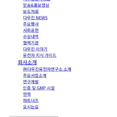
방송&홍보영상
보도자료
다우진 NEWS
주요행사
사회공헌
수상내역
협력기관
다우진 이야기
유전자 지식 가이드
회사소개
㈜다우진유전자연구소 소개
주요사업소개
연구개발
인증 및 GMP 시설
연혁
파트너즈
오시는길