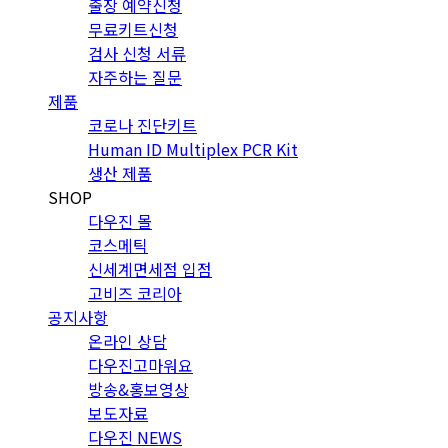
출장 예약신청
무료키트신청
검사 신청 서류
자주하는 질문
제품
코로나 진단키트
Human ID Multiplex PCR Kit
생산 제품
SHOP
다우진 몰
코스메틱
신세계면세점 입점
고비즈 코리아
공지사항
온라인 상담
다우진고마워요
방송&홍보영상
보도자료
다우진 NEWS