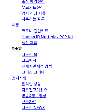
출장 예약신청
무료키트신청
검사 신청 서류
자주하는 질문
제품
코로나 진단키트
Human ID Multiplex PCR Kit
생산 제품
SHOP
다우진 몰
코스메틱
신세계면세점 입점
고비즈 코리아
공지사항
온라인 상담
다우진고마워요
방송&홍보영상
보도자료
다우진 NEWS