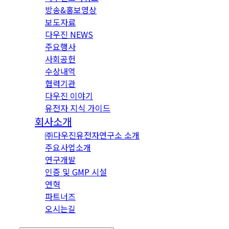
방송&홍보영상
보도자료
다우진 NEWS
주요행사
사회공헌
수상내역
협력기관
다우진 이야기
유전자 지식 가이드
회사소개
㈜다우진유전자연구소 소개
주요사업소개
연구개발
인증 및 GMP 시설
연혁
파트너즈
오시는길