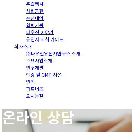
주요행사
사회공헌
수상내역
협력기관
다우진 이야기
유전자 지식 가이드
회사소개
㈜다우진유전자연구소 소개
주요사업소개
연구개발
인증 및 GMP 시설
연혁
파트너즈
오시는길
온라인 상담