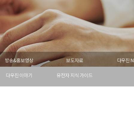
방송&홍보영상
보도자료
다우진 N
다우진 이야기
유전자 지식 가이드