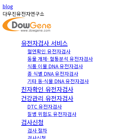
Skip
Instagram
YouTube
blog
to
page
page
다우진유전자연구소
content
opens
opens
in
in
new
new
유전자검사 서비스
window
window
혈연확인 유전자검사
동물 개체· 혈통분석 유전자검사
식품 이물 DNA 유전자검사
종 식별 DNA 유전자검사
기타 동·식물 DNA 유전자검사
친자확인 유전자검사
건강관리 유전자검사
DTC 유전자검사
질병 위험도 유전자검사
검사신청
검사 절차
검사신청