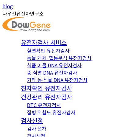
Skip
Instagram
YouTube
blog
to
page
page
다우진유전자연구소
content
opens
opens
in
in
new
new
유전자검사 서비스
window
window
혈연확인 유전자검사
동물 개체· 혈통분석 유전자검사
식품 이물 DNA 유전자검사
종 식별 DNA 유전자검사
기타 동·식물 DNA 유전자검사
친자확인 유전자검사
건강관리 유전자검사
DTC 유전자검사
질병 위험도 유전자검사
검사신청
검사 절차
검사신청