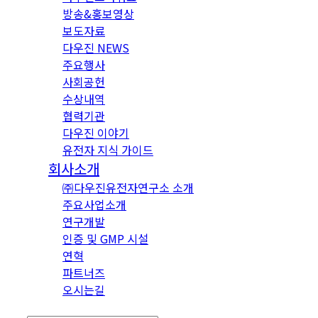
방송&홍보영상
보도자료
다우진 NEWS
주요행사
사회공헌
수상내역
협력기관
다우진 이야기
유전자 지식 가이드
회사소개
㈜다우진유전자연구소 소개
주요사업소개
연구개발
인증 및 GMP 시설
연혁
파트너즈
오시는길