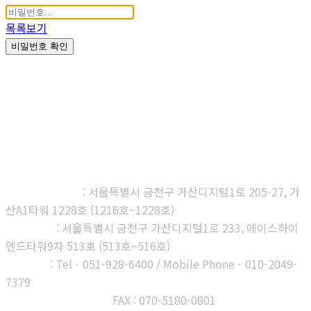
목록보기
비밀번호 확인
㈜다우진유전자연구소
본사, 제1연구소
: 서울특별시 금천구 가산디지털1로 205-27, 가
산A1타워 1228호 (1216호~1228호)
제2연구소
: 서울특별시 금천구 가산디지털1로 233, 에이스하이
엔드타워9차 513호 (513호~516호)
부산지사
: Telㆍ051-928-6400 / Mobile Phoneㆍ010-2049-
7379
고객센터 : 1566-3313
FAX : 070-5180-0801