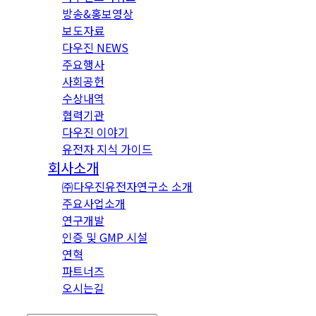
방송&홍보영상
보도자료
다우진 NEWS
주요행사
사회공헌
수상내역
협력기관
다우진 이야기
유전자 지식 가이드
회사소개
㈜다우진유전자연구소 소개
주요사업소개
연구개발
인증 및 GMP 시설
연혁
파트너즈
오시는길