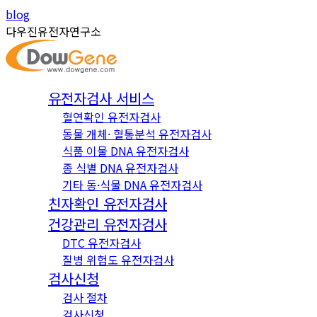
Skip
Instagram
YouTube
blog
to
page
page
다우진유전자연구소
content
opens
opens
in
in
new
new
유전자검사 서비스
window
window
혈연확인 유전자검사
동물 개체· 혈통분석 유전자검사
식품 이물 DNA 유전자검사
종 식별 DNA 유전자검사
기타 동·식물 DNA 유전자검사
친자확인 유전자검사
건강관리 유전자검사
DTC 유전자검사
질병 위험도 유전자검사
검사신청
검사 절차
검사신청