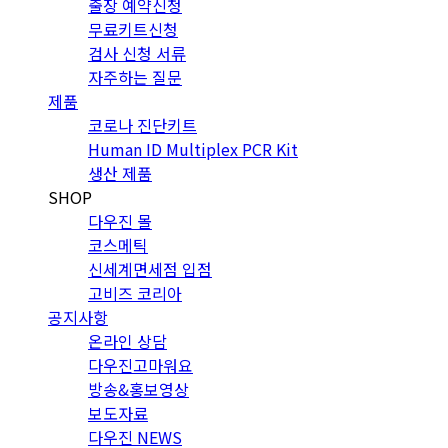
출장 예약신청
무료키트신청
검사 신청 서류
자주하는 질문
제품
코로나 진단키트
Human ID Multiplex PCR Kit
생산 제품
SHOP
다우진 몰
코스메틱
신세계면세점 입점
고비즈 코리아
공지사항
온라인 상담
다우진고마워요
방송&홍보영상
보도자료
다우진 NEWS