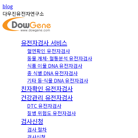
Skip
Instagram
YouTube
blog
to
page
page
다우진유전자연구소
content
opens
opens
in
in
new
new
유전자검사 서비스
window
window
혈연확인 유전자검사
동물 개체· 혈통분석 유전자검사
식품 이물 DNA 유전자검사
종 식별 DNA 유전자검사
기타 동·식물 DNA 유전자검사
친자확인 유전자검사
건강관리 유전자검사
DTC 유전자검사
질병 위험도 유전자검사
검사신청
검사 절차
검사신청