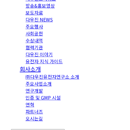
방송&홍보영상
보도자료
다우진 NEWS
주요행사
사회공헌
수상내역
협력기관
다우진 이야기
유전자 지식 가이드
회사소개
㈜다우진유전자연구소 소개
주요사업소개
연구개발
인증 및 GMP 시설
연혁
파트너즈
오시는길