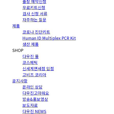
출장 예약신청
무료키트신청
검사 신청 서류
자주하는 질문
제품
코로나 진단키트
Human ID Multiplex PCR Kit
생산 제품
SHOP
다우진 몰
코스메틱
신세계면세점 입점
고비즈 코리아
공지사항
온라인 상담
다우진고마워요
방송&홍보영상
보도자료
다우진 NEWS