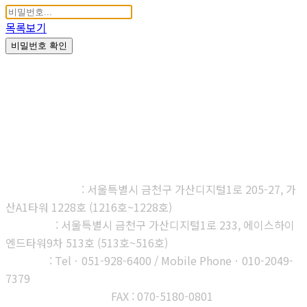
목록보기
비밀번호 확인
㈜다우진유전자연구소
본사, 제1연구소
: 서울특별시 금천구 가산디지털1로 205-27, 가
산A1타워 1228호 (1216호~1228호)
제2연구소
: 서울특별시 금천구 가산디지털1로 233, 에이스하이
엔드타워9차 513호 (513호~516호)
부산지사
: Telㆍ051-928-6400 / Mobile Phoneㆍ010-2049-
7379
고객센터 : 1566-3313
FAX : 070-5180-0801