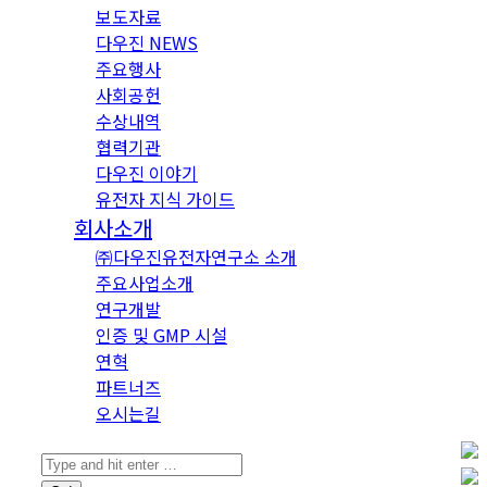
보도자료
다우진 NEWS
주요행사
사회공헌
수상내역
협력기관
다우진 이야기
유전자 지식 가이드
회사소개
㈜다우진유전자연구소 소개
주요사업소개
연구개발
인증 및 GMP 시설
연혁
파트너즈
오시는길
Search: