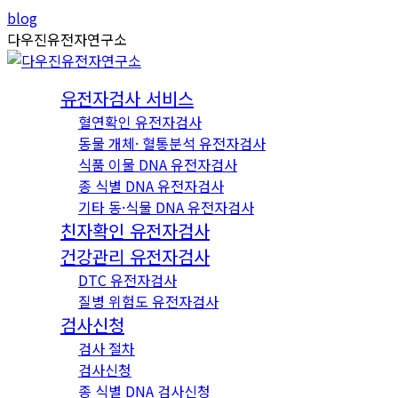
Skip
Instagram
YouTube
blog
to
page
page
다우진유전자연구소
content
opens
opens
in
in
유전자검사 서비스
new
new
혈연확인 유전자검사
window
window
동물 개체· 혈통분석 유전자검사
식품 이물 DNA 유전자검사
종 식별 DNA 유전자검사
기타 동·식물 DNA 유전자검사
친자확인 유전자검사
건강관리 유전자검사
DTC 유전자검사
질병 위험도 유전자검사
검사신청
검사 절차
검사신청
종 식별 DNA 검사신청