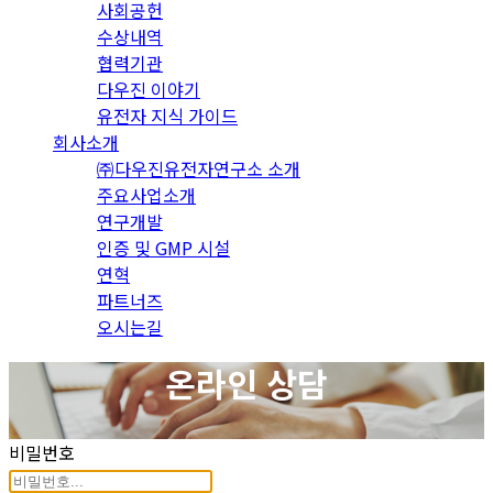
사회공헌
수상내역
협력기관
다우진 이야기
유전자 지식 가이드
회사소개
㈜다우진유전자연구소 소개
주요사업소개
연구개발
인증 및 GMP 시설
연혁
파트너즈
오시는길
온라인 상담
비밀번호