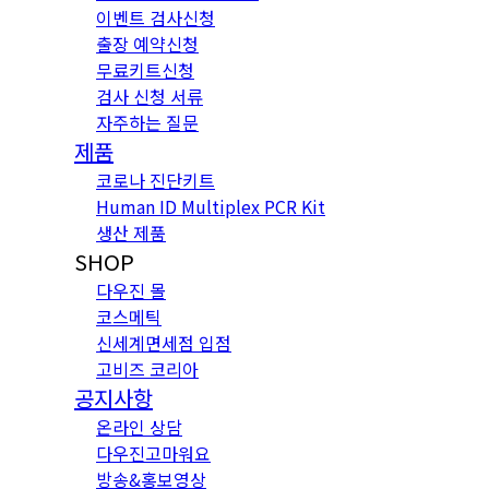
이벤트 검사신청
출장 예약신청
무료키트신청
검사 신청 서류
자주하는 질문
제품
코로나 진단키트
Human ID Multiplex PCR Kit
생산 제품
SHOP
다우진 몰
코스메틱
신세계면세점 입점
고비즈 코리아
공지사항
온라인 상담
다우진고마워요
방송&홍보영상