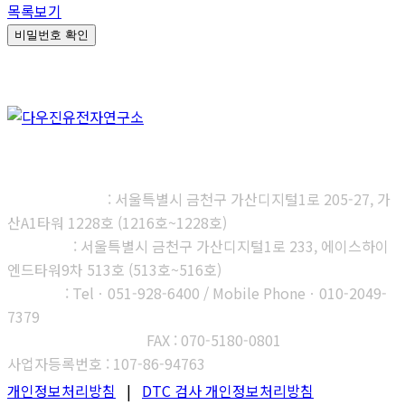
목록보기
비밀번호 확인
㈜다우진유전자연구소
본사, 제1연구소
: 서울특별시 금천구 가산디지털1로 205-27, 가
산A1타워 1228호 (1216호~1228호)
제2연구소
: 서울특별시 금천구 가산디지털1로 233, 에이스하이
엔드타워9차 513호 (513호~516호)
부산지사
: Telㆍ051-928-6400 / Mobile Phoneㆍ010-2049-
7379
고객센터 : 1566-3313
FAX : 070-5180-0801
사업자등록번호 : 107-86-94763
개인정보처리방침
|
DTC 검사 개인정보처리방침