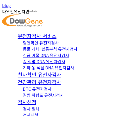
Skip
Instagram
YouTube
blog
to
page
page
다우진유전자연구소
content
opens
opens
in
in
new
new
유전자검사 서비스
window
window
혈연확인 유전자검사
동물 개체· 혈통분석 유전자검사
식품 이물 DNA 유전자검사
종 식별 DNA 유전자검사
기타 동·식물 DNA 유전자검사
친자확인 유전자검사
건강관리 유전자검사
DTC 유전자검사
질병 위험도 유전자검사
검사신청
검사 절차
검사신청