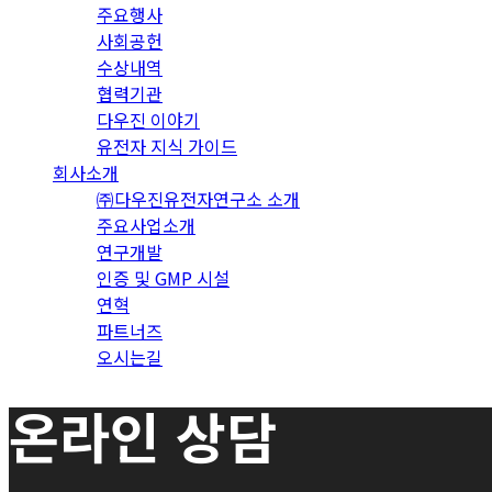
주요행사
사회공헌
수상내역
협력기관
다우진 이야기
유전자 지식 가이드
회사소개
㈜다우진유전자연구소 소개
주요사업소개
연구개발
인증 및 GMP 시설
연혁
파트너즈
오시는길
온라인 상담