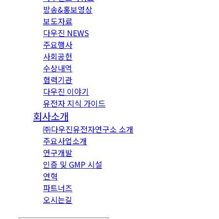
방송&홍보영상
보도자료
다우진 NEWS
주요행사
사회공헌
수상내역
협력기관
다우진 이야기
유전자 지식 가이드
회사소개
㈜다우진유전자연구소 소개
주요사업소개
연구개발
인증 및 GMP 시설
연혁
파트너즈
오시는길