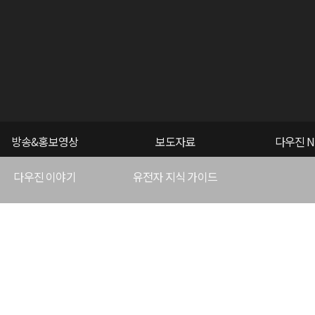
방송&홍보영상
보도자료
다우진 N
다우진 이야기
유전자 지식 가이드