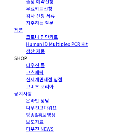
출장 예약신청
무료키트신청
검사 신청 서류
자주하는 질문
제품
코로나 진단키트
Human ID Multiplex PCR Kit
생산 제품
SHOP
다우진 몰
코스메틱
신세계면세점 입점
고비즈 코리아
공지사항
온라인 상담
다우진고마워요
방송&홍보영상
보도자료
다우진 NEWS