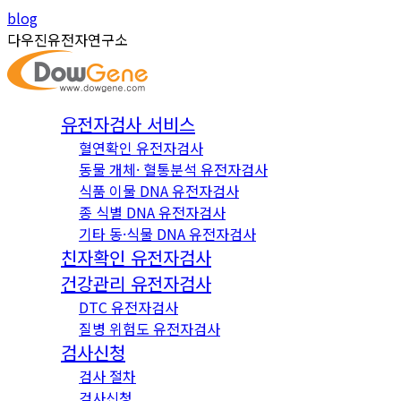
Skip
Instagram
YouTube
blog
to
page
page
다우진유전자연구소
content
opens
opens
in
in
new
new
유전자검사 서비스
window
window
혈연확인 유전자검사
동물 개체· 혈통분석 유전자검사
식품 이물 DNA 유전자검사
종 식별 DNA 유전자검사
기타 동·식물 DNA 유전자검사
친자확인 유전자검사
건강관리 유전자검사
DTC 유전자검사
질병 위험도 유전자검사
검사신청
검사 절차
검사신청