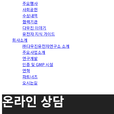
주요행사
사회공헌
수상내역
협력기관
다우진 이야기
유전자 지식 가이드
회사소개
㈜다우진유전자연구소 소개
주요사업소개
연구개발
인증 및 GMP 시설
연혁
파트너즈
오시는길
온라인 상담