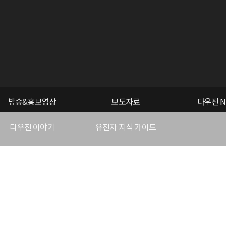
방송&홍보영상
보도자료
다우진 N
다우진 이야기
유전자 지식 가이드