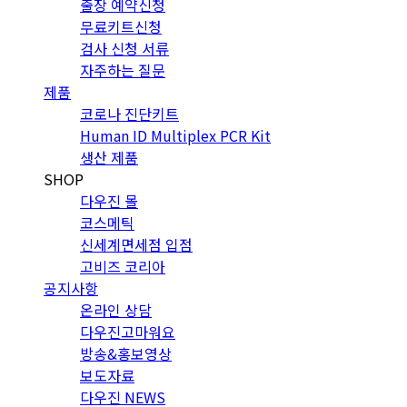
출장 예약신청
무료키트신청
검사 신청 서류
자주하는 질문
제품
코로나 진단키트
Human ID Multiplex PCR Kit
생산 제품
SHOP
다우진 몰
코스메틱
신세계면세점 입점
고비즈 코리아
공지사항
온라인 상담
다우진고마워요
방송&홍보영상
보도자료
다우진 NEWS