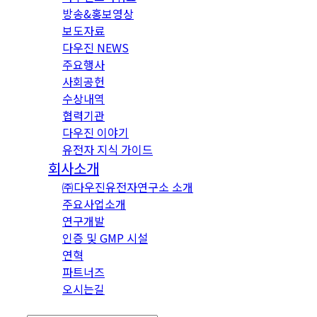
방송&홍보영상
보도자료
다우진 NEWS
주요행사
사회공헌
수상내역
협력기관
다우진 이야기
유전자 지식 가이드
회사소개
㈜다우진유전자연구소 소개
주요사업소개
연구개발
인증 및 GMP 시설
연혁
파트너즈
오시는길