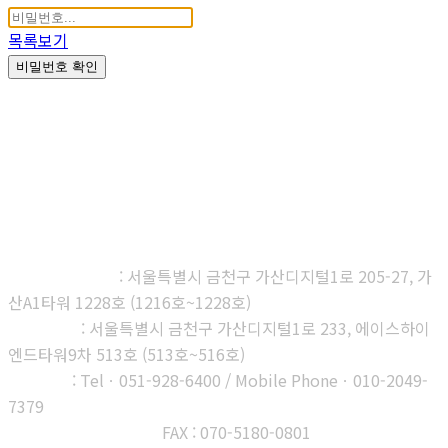
목록보기
비밀번호 확인
㈜다우진유전자연구소
본사, 제1연구소
: 서울특별시 금천구 가산디지털1로 205-27, 가
산A1타워 1228호 (1216호~1228호)
제2연구소
: 서울특별시 금천구 가산디지털1로 233, 에이스하이
엔드타워9차 513호 (513호~516호)
부산지사
: Telㆍ051-928-6400 / Mobile Phoneㆍ010-2049-
7379
고객센터 : 1566-3313
FAX : 070-5180-0801