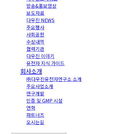
방송&홍보영상
보도자료
다우진 NEWS
주요행사
사회공헌
수상내역
협력기관
다우진 이야기
유전자 지식 가이드
회사소개
㈜다우진유전자연구소 소개
주요사업소개
연구개발
인증 및 GMP 시설
연혁
파트너즈
오시는길