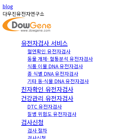
Skip
Instagram
YouTube
blog
to
page
page
다우진유전자연구소
content
opens
opens
in
in
new
new
유전자검사 서비스
window
window
혈연확인 유전자검사
동물 개체· 혈통분석 유전자검사
식품 이물 DNA 유전자검사
종 식별 DNA 유전자검사
기타 동·식물 DNA 유전자검사
친자확인 유전자검사
건강관리 유전자검사
DTC 유전자검사
질병 위험도 유전자검사
검사신청
검사 절차
검사신청