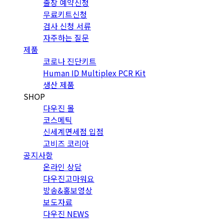
출장 예약신청
무료키트신청
검사 신청 서류
자주하는 질문
제품
코로나 진단키트
Human ID Multiplex PCR Kit
생산 제품
SHOP
다우진 몰
코스메틱
신세계면세점 입점
고비즈 코리아
공지사항
온라인 상담
다우진고마워요
방송&홍보영상
보도자료
다우진 NEWS