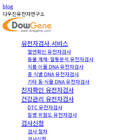
Skip
Instagram
YouTube
blog
to
page
page
다우진유전자연구소
content
opens
opens
in
in
new
new
유전자검사 서비스
window
window
혈연확인 유전자검사
동물 개체· 혈통분석 유전자검사
식품 이물 DNA 유전자검사
종 식별 DNA 유전자검사
기타 동·식물 DNA 유전자검사
친자확인 유전자검사
건강관리 유전자검사
DTC 유전자검사
질병 위험도 유전자검사
검사신청
검사 절차
검사신청