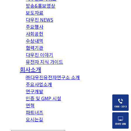
방송&홍보영상
보도자료
다우진 NEWS
주요행사
사회공헌
수상내역
협력기관
다우진 이야기
유전자 지식 가이드
회사소개
㈜다우진유전자연구소 소개
주요사업소개
연구개발
인증 및 GMP 시설
연혁
파트너즈
오시는길