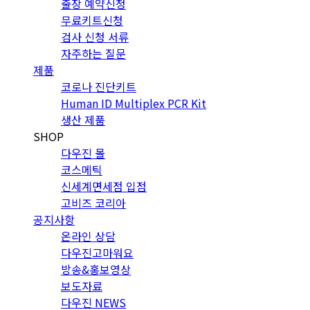
출장 예약신청
무료키트신청
검사 신청 서류
자주하는 질문
제품
코로나 진단키트
Human ID Multiplex PCR Kit
생산 제품
SHOP
다우진 몰
코스메틱
신세계면세점 입점
고비즈 코리아
공지사항
온라인 상담
다우진고마워요
방송&홍보영상
보도자료
다우진 NEWS