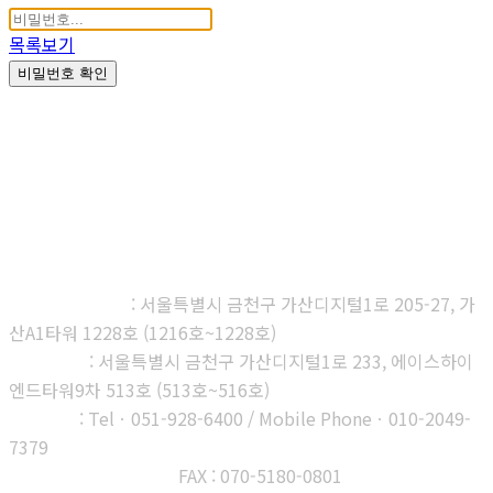
목록보기
비밀번호 확인
㈜다우진유전자연구소
본사, 제1연구소
: 서울특별시 금천구 가산디지털1로 205-27, 가
산A1타워 1228호 (1216호~1228호)
제2연구소
: 서울특별시 금천구 가산디지털1로 233, 에이스하이
엔드타워9차 513호 (513호~516호)
부산지사
: Telㆍ051-928-6400 / Mobile Phoneㆍ010-2049-
7379
고객센터 : 1566-3313
FAX : 070-5180-0801