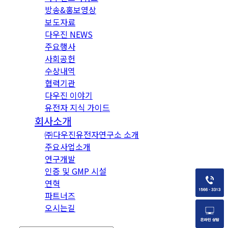
방송&홍보영상
보도자료
다우진 NEWS
주요행사
사회공헌
수상내역
협력기관
다우진 이야기
유전자 지식 가이드
회사소개
㈜다우진유전자연구소 소개
주요사업소개
연구개발
인증 및 GMP 시설
연혁
파트너즈
오시는길