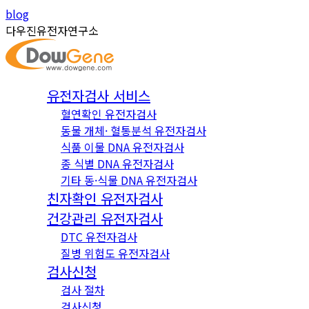
Skip
Instagram
YouTube
blog
to
page
page
다우진유전자연구소
content
opens
opens
in
in
new
new
유전자검사 서비스
window
window
혈연확인 유전자검사
동물 개체· 혈통분석 유전자검사
식품 이물 DNA 유전자검사
종 식별 DNA 유전자검사
기타 동·식물 DNA 유전자검사
친자확인 유전자검사
건강관리 유전자검사
DTC 유전자검사
질병 위험도 유전자검사
검사신청
검사 절차
검사신청