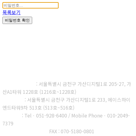
목록보기
비밀번호 확인
㈜다우진유전자연구소
본사, 제1연구소
: 서울특별시 금천구 가산디지털1로 205-27, 가
산A1타워 1228호 (1216호~1228호)
제2연구소
: 서울특별시 금천구 가산디지털1로 233, 에이스하이
엔드타워9차 513호 (513호~516호)
부산지사
: Telㆍ051-928-6400 / Mobile Phoneㆍ010-2049-
7379
고객센터 : 1566-3313
FAX : 070-5180-0801