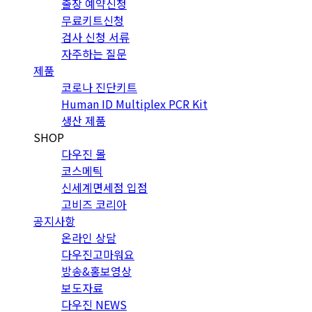
출장 예약신청
무료키트신청
검사 신청 서류
자주하는 질문
제품
코로나 진단키트
Human ID Multiplex PCR Kit
생산 제품
SHOP
다우진 몰
코스메틱
신세계면세점 입점
고비즈 코리아
공지사항
온라인 상담
다우진고마워요
방송&홍보영상
보도자료
다우진 NEWS