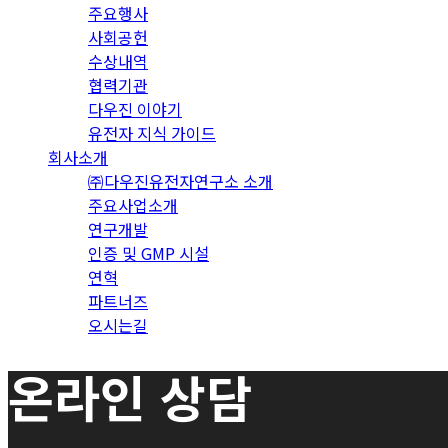
주요행사
사회공헌
수상내역
협력기관
다우진 이야기
유전자 지식 가이드
회사소개
㈜다우진유전자연구소 소개
주요사업소개
연구개발
인증 및 GMP 시설
연혁
파트너즈
오시는길
온라인 상담