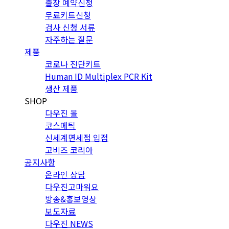
출장 예약신청
무료키트신청
검사 신청 서류
자주하는 질문
제품
코로나 진단키트
Human ID Multiplex PCR Kit
생산 제품
SHOP
다우진 몰
코스메틱
신세계면세점 입점
고비즈 코리아
공지사항
온라인 상담
다우진고마워요
방송&홍보영상
보도자료
다우진 NEWS