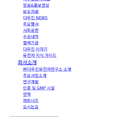
방송&홍보영상
보도자료
다우진 NEWS
주요행사
사회공헌
수상내역
협력기관
다우진 이야기
유전자 지식 가이드
회사소개
㈜다우진유전자연구소 소개
주요사업소개
연구개발
인증 및 GMP 시설
연혁
파트너즈
오시는길