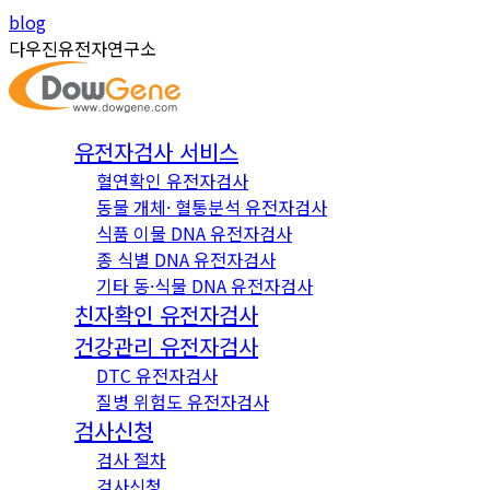
Skip
Instagram
YouTube
blog
to
page
page
다우진유전자연구소
content
opens
opens
in
in
new
new
유전자검사 서비스
window
window
혈연확인 유전자검사
동물 개체· 혈통분석 유전자검사
식품 이물 DNA 유전자검사
종 식별 DNA 유전자검사
기타 동·식물 DNA 유전자검사
친자확인 유전자검사
건강관리 유전자검사
DTC 유전자검사
질병 위험도 유전자검사
검사신청
검사 절차
검사신청