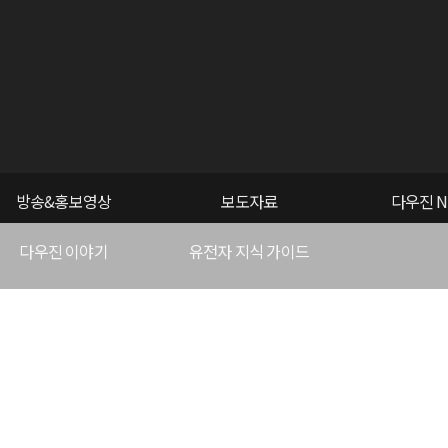
방송&홍보영상
보도자료
다우진 N
다우진 이야기
유전자 지식 가이드