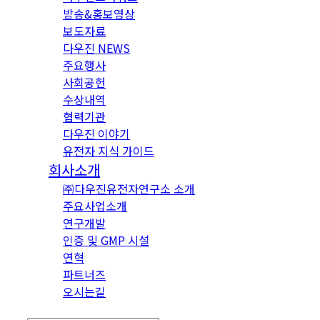
방송&홍보영상
보도자료
다우진 NEWS
주요행사
사회공헌
수상내역
협력기관
다우진 이야기
유전자 지식 가이드
회사소개
㈜다우진유전자연구소 소개
주요사업소개
연구개발
인증 및 GMP 시설
연혁
파트너즈
오시는길