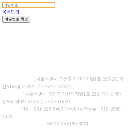
목록보기
비밀번호 확인
㈜다우진유전자연구소
본사, 제1연구소
: 서울특별시 금천구 가산디지털1로 205-27, 가
산A1타워 1228호 (1216호~1228호)
제2연구소
: 서울특별시 금천구 가산디지털1로 233, 에이스하이
엔드타워9차 513호 (513호~516호)
부산지사
: Telㆍ051-928-6400 / Mobile Phoneㆍ010-2049-
7379
고객센터 : 1566-3313
FAX : 070-5180-0801