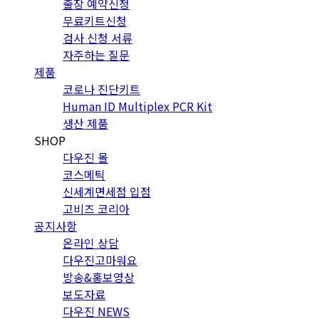
출장 예약신청
무료키트신청
검사 신청 서류
자주하는 질문
제품
코로나 진단키트
Human ID Multiplex PCR Kit
생산 제품
SHOP
다우진 몰
코스메틱
신세계면세점 입점
고비즈 코리아
공지사항
온라인 상담
다우진고마워요
방송&홍보영상
보도자료
다우진 NEWS