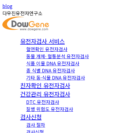
Skip
Instagram
YouTube
blog
to
page
page
다우진유전자연구소
content
opens
opens
in
in
new
new
유전자검사 서비스
window
window
혈연확인 유전자검사
동물 개체· 혈통분석 유전자검사
식품 이물 DNA 유전자검사
종 식별 DNA 유전자검사
기타 동·식물 DNA 유전자검사
친자확인 유전자검사
건강관리 유전자검사
DTC 유전자검사
질병 위험도 유전자검사
검사신청
검사 절차
검사신청