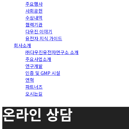
주요행사
사회공헌
수상내역
협력기관
다우진 이야기
유전자 지식 가이드
회사소개
㈜다우진유전자연구소 소개
주요사업소개
연구개발
인증 및 GMP 시설
연혁
파트너즈
오시는길
온라인 상담