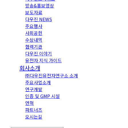
방송&홍보영상
보도자료
다우진 NEWS
주요행사
사회공헌
수상내역
협력기관
다우진 이야기
유전자 지식 가이드
회사소개
㈜다우진유전자연구소 소개
주요사업소개
연구개발
인증 및 GMP 시설
연혁
파트너즈
오시는길