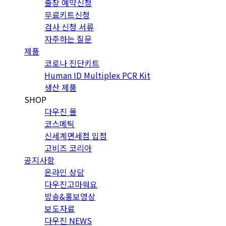
출장 예약신청
무료키트신청
검사 신청 서류
자주하는 질문
제품
코로나 진단키트
Human ID Multiplex PCR Kit
생산 제품
SHOP
다우진 몰
코스메틱
신세계면세점 입점
고비즈 코리아
공지사항
온라인 상담
다우진고마워요
방송&홍보영상
보도자료
다우진 NEWS