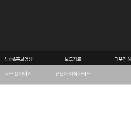
방송&홍보영상
보도자료
다우진 N
다우진 이야기
유전자 지식 가이드