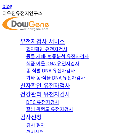
Skip
Instagram
YouTube
blog
to
page
page
다우진유전자연구소
content
opens
opens
in
in
new
new
유전자검사 서비스
window
window
혈연확인 유전자검사
동물 개체· 혈통분석 유전자검사
식품 이물 DNA 유전자검사
종 식별 DNA 유전자검사
기타 동·식물 DNA 유전자검사
친자확인 유전자검사
건강관리 유전자검사
DTC 유전자검사
질병 위험도 유전자검사
검사신청
검사 절차
검사신청