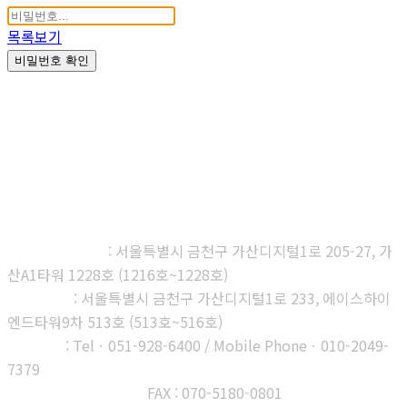
목록보기
비밀번호 확인
㈜다우진유전자연구소
본사, 제1연구소
: 서울특별시 금천구 가산디지털1로 205-27, 가
산A1타워 1228호 (1216호~1228호)
제2연구소
: 서울특별시 금천구 가산디지털1로 233, 에이스하이
엔드타워9차 513호 (513호~516호)
부산지사
: Telㆍ051-928-6400 / Mobile Phoneㆍ010-2049-
7379
고객센터 : 1566-3313
FAX : 070-5180-0801