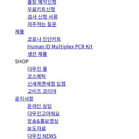
출장 예약신청
무료키트신청
검사 신청 서류
자주하는 질문
제품
코로나 진단키트
Human ID Multiplex PCR Kit
생산 제품
SHOP
다우진 몰
코스메틱
신세계면세점 입점
고비즈 코리아
공지사항
온라인 상담
다우진고마워요
방송&홍보영상
보도자료
다우진 NEWS