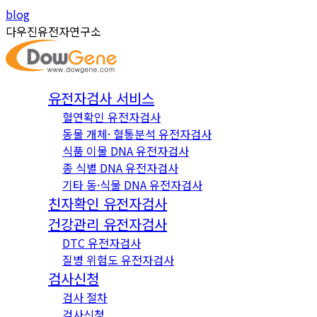
Skip
Instagram
YouTube
blog
to
page
page
다우진유전자연구소
content
opens
opens
in
in
new
new
유전자검사 서비스
window
window
혈연확인 유전자검사
동물 개체· 혈통분석 유전자검사
식품 이물 DNA 유전자검사
종 식별 DNA 유전자검사
기타 동·식물 DNA 유전자검사
친자확인 유전자검사
건강관리 유전자검사
DTC 유전자검사
질병 위험도 유전자검사
검사신청
검사 절차
검사신청