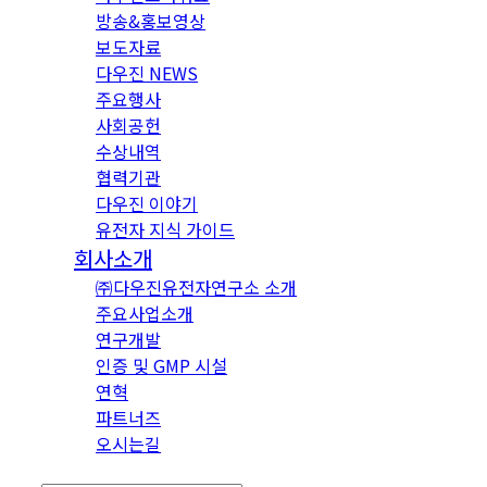
방송&홍보영상
보도자료
다우진 NEWS
주요행사
사회공헌
수상내역
협력기관
다우진 이야기
유전자 지식 가이드
회사소개
㈜다우진유전자연구소 소개
주요사업소개
연구개발
인증 및 GMP 시설
연혁
파트너즈
오시는길