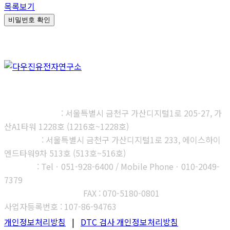
목록보기
비밀번호 확인
㈜다우진유전자연구소
본사, 제1연구소
: 서울특별시 금천구 가산디지털1로 205-27, 가
산A1타워 1228호 (1216호~1228호)
제2연구소
: 서울특별시 금천구 가산디지털1로 233, 에이스하이
엔드타워9차 513호 (513호~516호)
부산지사
: Telㆍ051-928-6400 / Mobile Phoneㆍ010-2049-
7379
고객센터 : 1566-3313
FAX : 070-5180-0801
사업자등록번호 : 107-86-94763
개인정보처리방침
|
DTC 검사 개인정보처리방침