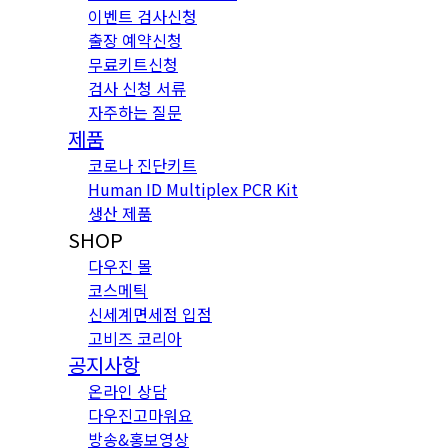
이벤트 검사신청
출장 예약신청
무료키트신청
검사 신청 서류
자주하는 질문
제품
코로나 진단키트
Human ID Multiplex PCR Kit
생산 제품
SHOP
다우진 몰
코스메틱
신세계면세점 입점
고비즈 코리아
공지사항
온라인 상담
다우진고마워요
방송&홍보영상