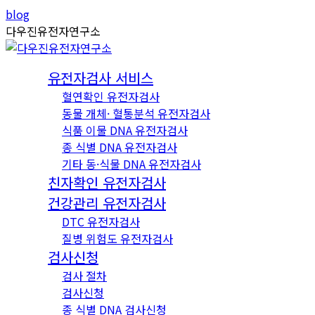
Skip
Instagram
YouTube
blog
to
page
page
다우진유전자연구소
content
opens
opens
in
in
유전자검사 서비스
new
new
혈연확인 유전자검사
window
window
동물 개체· 혈통분석 유전자검사
식품 이물 DNA 유전자검사
종 식별 DNA 유전자검사
기타 동·식물 DNA 유전자검사
친자확인 유전자검사
건강관리 유전자검사
DTC 유전자검사
질병 위험도 유전자검사
검사신청
검사 절차
검사신청
종 식별 DNA 검사신청