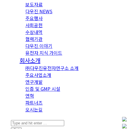
보도자료
다우진 NEWS
주요행사
사회공헌
수상내역
협력기관
다우진 이야기
유전자 지식 가이드
회사소개
㈜다우진유전자연구소 소개
주요사업소개
연구개발
인증 및 GMP 시설
연혁
파트너즈
오시는길
Search: