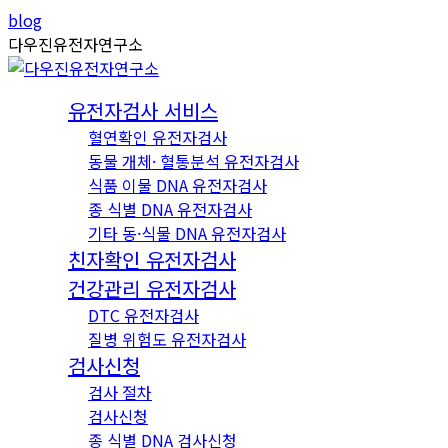
Skip
Instagram
YouTube
blog
to
page
page
다우진유전자연구소
content
opens
opens
in
in
유전자검사 서비스
new
new
혈연확인 유전자검사
window
window
동물 개체· 혈통분석 유전자검사
식품 이물 DNA 유전자검사
종 식별 DNA 유전자검사
기타 동·식물 DNA 유전자검사
친자확인 유전자검사
건강관리 유전자검사
DTC 유전자검사
질병 위험도 유전자검사
검사신청
검사 절차
검사신청
종 식별 DNA 검사신청