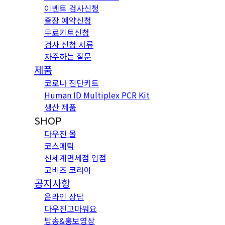
이벤트 검사신청
출장 예약신청
무료키트신청
검사 신청 서류
자주하는 질문
제품
코로나 진단키트
Human ID Multiplex PCR Kit
생산 제품
SHOP
다우진 몰
코스메틱
신세계면세점 입점
고비즈 코리아
공지사항
온라인 상담
다우진고마워요
방송&홍보영상