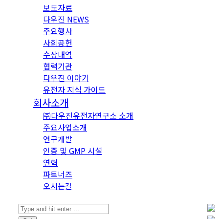
보도자료
다우진 NEWS
주요행사
사회공헌
수상내역
협력기관
다우진 이야기
유전자 지식 가이드
회사소개
㈜다우진유전자연구소 소개
주요사업소개
연구개발
인증 및 GMP 시설
연혁
파트너즈
오시는길
Search: