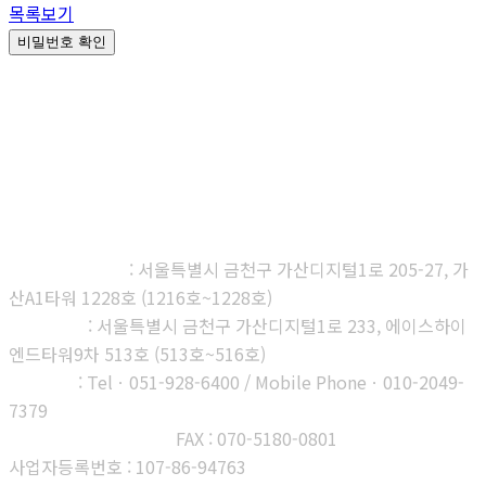
목록보기
비밀번호 확인
㈜다우진유전자연구소
본사, 제1연구소
: 서울특별시 금천구 가산디지털1로 205-27, 가
산A1타워 1228호 (1216호~1228호)
제2연구소
: 서울특별시 금천구 가산디지털1로 233, 에이스하이
엔드타워9차 513호 (513호~516호)
부산지사
: Telㆍ051-928-6400 / Mobile Phoneㆍ010-2049-
7379
고객센터 : 1566-3313
FAX : 070-5180-0801
사업자등록번호 : 107-86-94763