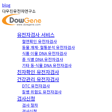
Skip
Instagram
YouTube
blog
to
page
page
다우진유전자연구소
content
opens
opens
in
in
new
new
유전자검사 서비스
window
window
혈연확인 유전자검사
동물 개체· 혈통분석 유전자검사
식품 이물 DNA 유전자검사
종 식별 DNA 유전자검사
기타 동·식물 DNA 유전자검사
친자확인 유전자검사
건강관리 유전자검사
DTC 유전자검사
질병 위험도 유전자검사
검사신청
검사 절차
검사신청