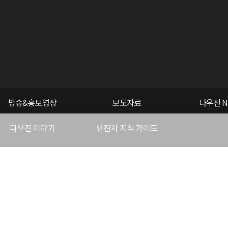
방송&홍보영상
보도자료
다우진 N
다우진 이야기
유전자 지식 가이드