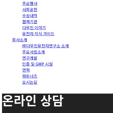
주요행사
사회공헌
수상내역
협력기관
다우진 이야기
유전자 지식 가이드
회사소개
㈜다우진유전자연구소 소개
주요사업소개
연구개발
인증 및 GMP 시설
연혁
파트너즈
오시는길
온라인 상담