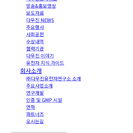
방송&홍보영상
보도자료
다우진 NEWS
주요행사
사회공헌
수상내역
협력기관
다우진 이야기
유전자 지식 가이드
회사소개
㈜다우진유전자연구소 소개
주요사업소개
연구개발
인증 및 GMP 시설
연혁
파트너즈
오시는길