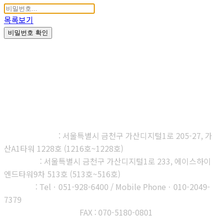
목록보기
비밀번호 확인
㈜다우진유전자연구소
본사, 제1연구소
: 서울특별시 금천구 가산디지털1로 205-27, 가
산A1타워 1228호 (1216호~1228호)
제2연구소
: 서울특별시 금천구 가산디지털1로 233, 에이스하이
엔드타워9차 513호 (513호~516호)
부산지사
: Telㆍ051-928-6400 / Mobile Phoneㆍ010-2049-
7379
고객센터 : 1566-3313
FAX : 070-5180-0801