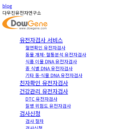
Skip
Instagram
YouTube
blog
to
page
page
다우진유전자연구소
content
opens
opens
in
in
new
new
유전자검사 서비스
window
window
혈연확인 유전자검사
동물 개체· 혈통분석 유전자검사
식품 이물 DNA 유전자검사
종 식별 DNA 유전자검사
기타 동·식물 DNA 유전자검사
친자확인 유전자검사
건강관리 유전자검사
DTC 유전자검사
질병 위험도 유전자검사
검사신청
검사 절차
검사신청