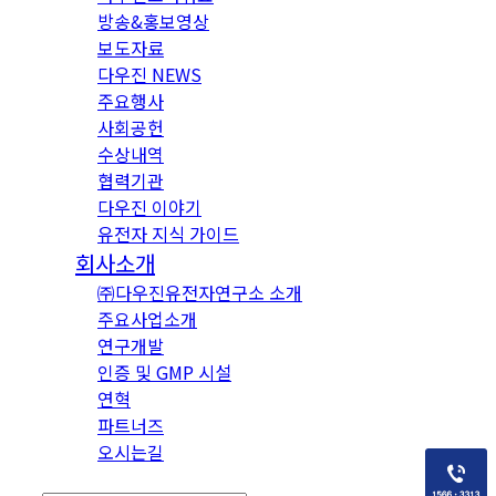
방송&홍보영상
보도자료
다우진 NEWS
주요행사
사회공헌
수상내역
협력기관
다우진 이야기
유전자 지식 가이드
회사소개
㈜다우진유전자연구소 소개
주요사업소개
연구개발
인증 및 GMP 시설
연혁
파트너즈
오시는길