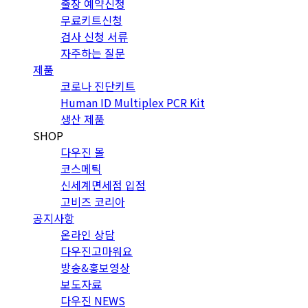
출장 예약신청
무료키트신청
검사 신청 서류
자주하는 질문
제품
코로나 진단키트
Human ID Multiplex PCR Kit
생산 제품
SHOP
다우진 몰
코스메틱
신세계면세점 입점
고비즈 코리아
공지사항
온라인 상담
다우진고마워요
방송&홍보영상
보도자료
다우진 NEWS