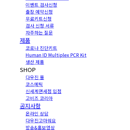
이벤트 검사신청
출장 예약신청
무료키트신청
검사 신청 서류
자주하는 질문
제품
코로나 진단키트
Human ID Multiplex PCR Kit
생산 제품
SHOP
다우진 몰
코스메틱
신세계면세점 입점
고비즈 코리아
공지사항
온라인 상담
다우진고마워요
방송&홍보영상