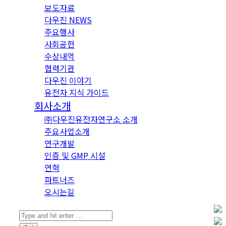
보도자료
다우진 NEWS
주요행사
사회공헌
수상내역
협력기관
다우진 이야기
유전자 지식 가이드
회사소개
㈜다우진유전자연구소 소개
주요사업소개
연구개발
인증 및 GMP 시설
연혁
파트너즈
오시는길
Search: