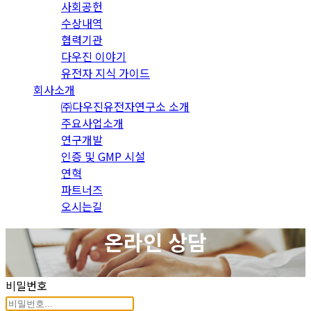
사회공헌
수상내역
협력기관
다우진 이야기
유전자 지식 가이드
회사소개
㈜다우진유전자연구소 소개
주요사업소개
연구개발
인증 및 GMP 시설
연혁
파트너즈
오시는길
온라인 상담
비밀번호