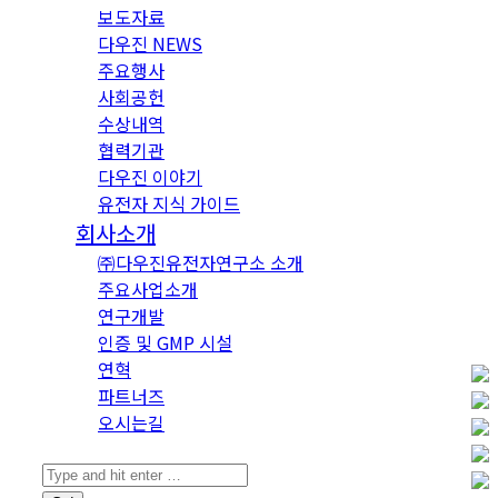
보도자료
다우진 NEWS
주요행사
사회공헌
수상내역
협력기관
다우진 이야기
유전자 지식 가이드
회사소개
㈜다우진유전자연구소 소개
주요사업소개
연구개발
인증 및 GMP 시설
연혁
파트너즈
오시는길
Search: