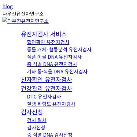
Skip
Instagram
YouTube
blog
to
page
page
다우진유전자연구소
content
opens
opens
in
in
유전자검사 서비스
new
new
혈연확인 유전자검사
window
window
동물 개체· 혈통분석 유전자검사
식품 이물 DNA 유전자검사
종 식별 DNA 유전자검사
기타 동·식물 DNA 유전자검사
친자확인 유전자검사
건강관리 유전자검사
DTC 유전자검사
질병 위험도 유전자검사
검사신청
검사 절차
검사신청
종 식별 DNA 검사신청