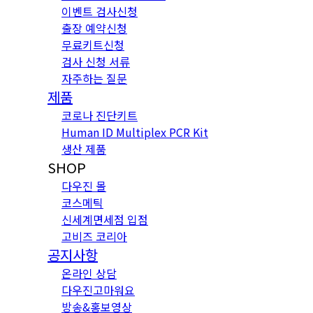
이벤트 검사신청
출장 예약신청
무료키트신청
검사 신청 서류
자주하는 질문
제품
코로나 진단키트
Human ID Multiplex PCR Kit
생산 제품
SHOP
다우진 몰
코스메틱
신세계면세점 입점
고비즈 코리아
공지사항
온라인 상담
다우진고마워요
방송&홍보영상