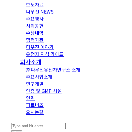
보도자료
다우진 NEWS
주요행사
사회공헌
수상내역
협력기관
다우진 이야기
유전자 지식 가이드
회사소개
㈜다우진유전자연구소 소개
주요사업소개
연구개발
인증 및 GMP 시설
연혁
파트너즈
오시는길
Search: