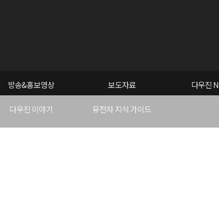
방송&홍보영상
보도자료
다우진 N
다우진 이야기
유전자 지식 가이드