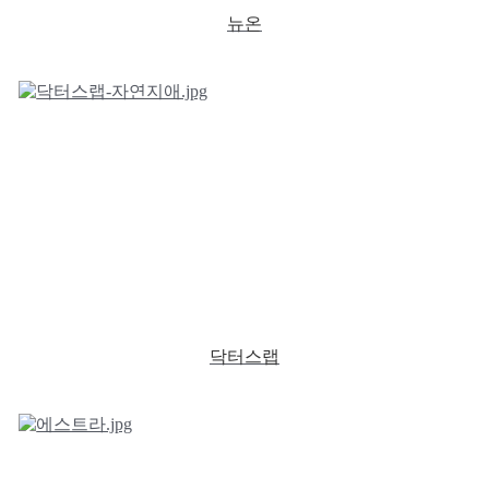
뉴온
닥터스랩