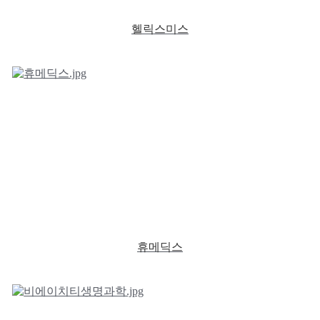
헬릭스미스
휴메딕스