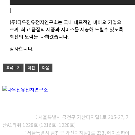
]
(
주
)
다우진유전자연구소는 국내 대표적인 바이오 기업으
로써 최고 품질의 제품과 서비스를 제공해 드릴수 있도록
최선의 노력을 다하겠습니다
.
감사합니다
.
목록보기
이전
다음
㈜다우진유전자연구소
본사, 제1연구소
: 서울특별시 금천구 가산디지털1로 205-27, 가
산A1타워 1228호 (1216호~1228호)
제2연구소
: 서울특별시 금천구 가산디지털1로 233, 에이스하이