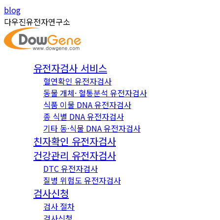
Skip
Instagram
YouTube
blog
to
page
page
다우진유전자연구소
content
opens
opens
in
in
new
new
유전자검사 서비스
window
window
혈연확인 유전자검사
동물 개체· 혈통분석 유전자검사
식품 이물 DNA 유전자검사
종 식별 DNA 유전자검사
기타 동·식물 DNA 유전자검사
친자확인 유전자검사
건강관리 유전자검사
DTC 유전자검사
질병 위험도 유전자검사
검사신청
검사 절차
검사신청