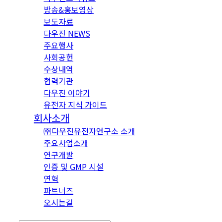
방송&홍보영상
보도자료
다우진 NEWS
주요행사
사회공헌
수상내역
협력기관
다우진 이야기
유전자 지식 가이드
회사소개
㈜다우진유전자연구소 소개
주요사업소개
연구개발
인증 및 GMP 시설
연혁
파트너즈
오시는길