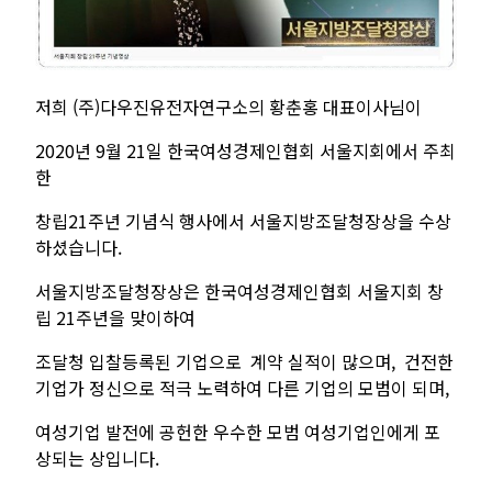
저희
(
주
)
다우진유전자연구소의 황춘홍 대표이사님이
2020
년
9
월
21
일 한국여성경제인협회 서울지회에서 주최
한
창립
21
주년 기념식 행사에서 서울지방조달청장상을 수상
하셨습니다
.
서울지방조달청장상은 한국여성경제인협회 서울지회 창
립
21
주년을 맞이하여
조달청 입찰등록된 기업으로 계약 실적이 많으며, 건전한
기업가 정신으로 적극 노력하여 다른 기업의 모범이 되며
,
여성기업 발전에 공헌한 우수한 모범 여성기업인에게 포
상되는 상입니다
.