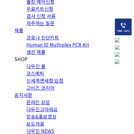
출장 예약신청
무료키트신청
검사 신청 서류
자주하는 질문
제품
코로나 진단키트
Human ID Multiplex PCR Kit
생산 제품
SHOP
다우진 몰
코스메틱
신세계면세점 입점
고비즈 코리아
공지사항
온라인 상담
다우진고마워요
방송&홍보영상
보도자료
다우진 NEWS