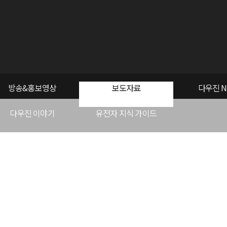
방송&홍보영상
보도자료
다우진 N
다우진 이야기
유전자 지식 가이드