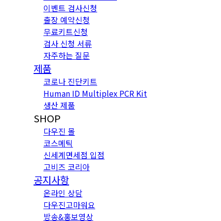
이벤트 검사신청
출장 예약신청
무료키트신청
검사 신청 서류
자주하는 질문
제품
코로나 진단키트
Human ID Multiplex PCR Kit
생산 제품
SHOP
다우진 몰
코스메틱
신세계면세점 입점
고비즈 코리아
공지사항
온라인 상담
다우진고마워요
방송&홍보영상