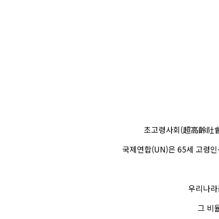
초고령사회(超高齡社會, S
국제연합(UN)은 65세 고령인
우리나라는
그 비