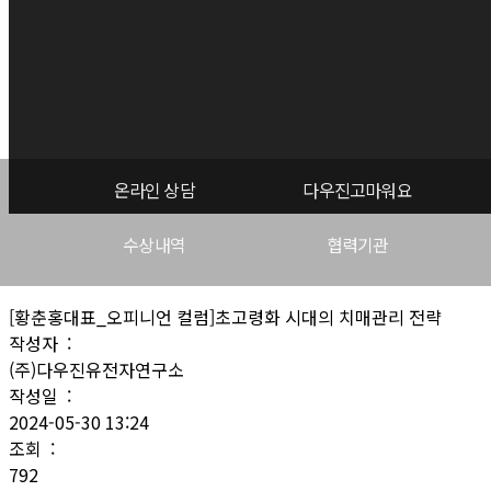
온라인 상담
다우진고마워요
수상내역
협력기관
[황춘홍대표_오피니언 컬럼]초고령화 시대의 치매관리 전략
작성자 :
(주)다우진유전자연구소
작성일 :
2024-05-30 13:24
조회 :
792