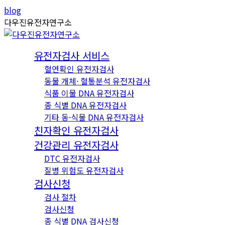
Skip
Instagram
YouTube
blog
to
page
page
다우진유전자연구소
content
opens
opens
in
in
유전자검사 서비스
new
new
혈연확인 유전자검사
window
window
동물 개체· 혈통분석 유전자검사
식품 이물 DNA 유전자검사
종 식별 DNA 유전자검사
기타 동·식물 DNA 유전자검사
친자확인 유전자검사
건강관리 유전자검사
DTC 유전자검사
질병 위험도 유전자검사
검사신청
검사 절차
검사신청
종 식별 DNA 검사신청