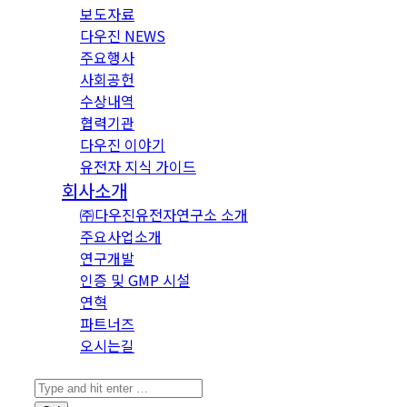
보도자료
다우진 NEWS
주요행사
사회공헌
수상내역
협력기관
다우진 이야기
유전자 지식 가이드
회사소개
㈜다우진유전자연구소 소개
주요사업소개
연구개발
인증 및 GMP 시설
연혁
파트너즈
오시는길
Search: