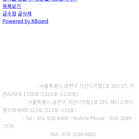
목록보기
글수정
글삭제
Powered by KBoard
㈜다우진유전자연구소
본사, 제1연구소
: 서울특별시 금천구 가산디지털1로 205-27, 가
산A1타워 1228호 (1216호~1228호)
제2연구소
: 서울특별시 금천구 가산디지털1로 233, 에이스하이
엔드타워9차 513호 (513호~516호)
부산지사
: Telㆍ051-928-6400 / Mobile Phoneㆍ010-2049-
7379
고객센터 : 1566-3313
FAX : 070-5180-0801