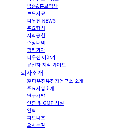
방송&홍보영상
보도자료
다우진 NEWS
주요행사
사회공헌
수상내역
협력기관
다우진 이야기
유전자 지식 가이드
회사소개
㈜다우진유전자연구소 소개
주요사업소개
연구개발
인증 및 GMP 시설
연혁
파트너즈
오시는길