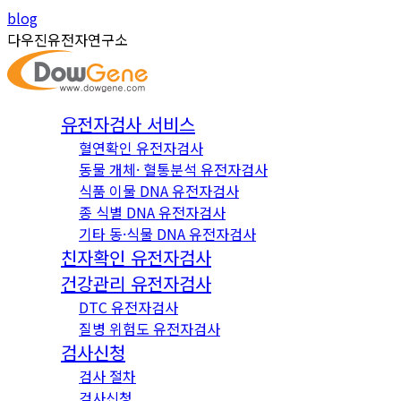
Skip
Instagram
YouTube
blog
to
page
page
다우진유전자연구소
content
opens
opens
in
in
new
new
유전자검사 서비스
window
window
혈연확인 유전자검사
동물 개체· 혈통분석 유전자검사
식품 이물 DNA 유전자검사
종 식별 DNA 유전자검사
기타 동·식물 DNA 유전자검사
친자확인 유전자검사
건강관리 유전자검사
DTC 유전자검사
질병 위험도 유전자검사
검사신청
검사 절차
검사신청