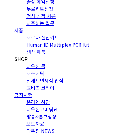
출장 예약신청
무료키트신청
검사 신청 서류
자주하는 질문
제품
코로나 진단키트
Human ID Multiplex PCR Kit
생산 제품
SHOP
다우진 몰
코스메틱
신세계면세점 입점
고비즈 코리아
공지사항
온라인 상담
다우진고마워요
방송&홍보영상
보도자료
다우진 NEWS