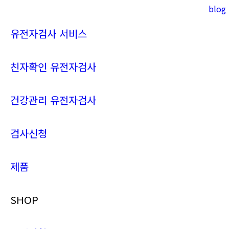
blog
Instagram
YouTube
page
page
유전자검사 서비스
opens
opens
in
in
new
new
친자확인 유전자검사
window
window
건강관리 유전자검사
검사신청
제품
SHOP