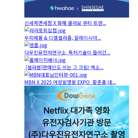
신세계면세점 X 화해 콜라보 뷰티 트렌...
두피에몽 & 디엘셀라좀, 말레이시아...
다우진유전자연구소, 특허기술이 들어간...
[셀라썸]연예인도 쓰는 그 크림! 엑소...
MBN X 2025 여성발명왕 EXPO_황춘홍 대...