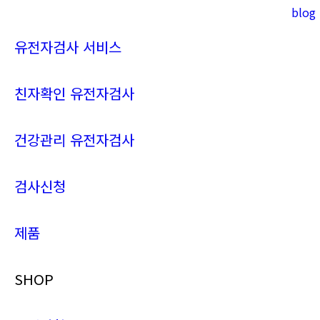
blog
Instagram
YouTube
page
page
유전자검사 서비스
opens
opens
in
in
new
new
친자확인 유전자검사
window
window
건강관리 유전자검사
검사신청
제품
SHOP