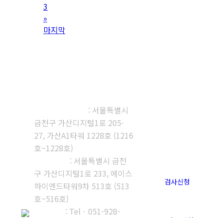
3
»
마지막
㈜다우진유전자연구소
본사, 제1연구소
: 서울특별시
금천구 가산디지털1로 205-
27, 가산A1타워 1228호 (1216
호~1228호)
제2연구소
: 서울특별시 금천
구 가산디지털1로 233, 에이스
검사신청
하이엔드타워9차 513호 (513
호~516호)
부산지사
: Telㆍ051-928-