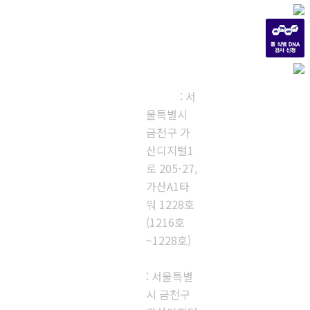
㈜다우진유
전자연구소
본사, 제1
연구소
: 서
울특별시
금천구 가
산디지털1
로 205-27,
가산A1타
워 1228호
(1216호
~1228호)
제2연구소
: 서울특별
시 금천구