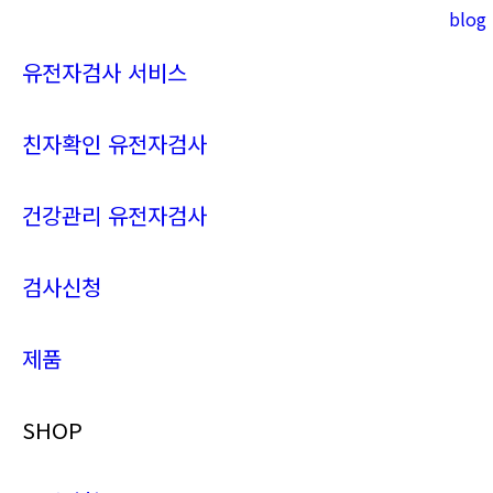
blog
Instagram
YouTube
page
page
유전자검사 서비스
opens
opens
in
in
new
new
친자확인 유전자검사
window
window
건강관리 유전자검사
검사신청
제품
SHOP