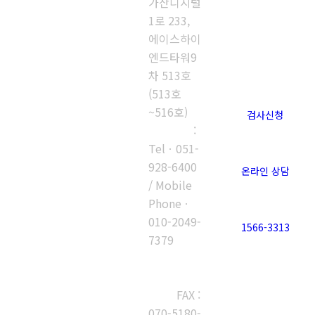
가산디지털
1로 233,
에이스하이
엔드타워9
차 513호
(513호
~516호)
검사신청
부산지사
:
Telㆍ051-
928-6400
온라인 상담
/ Mobile
Phoneㆍ
010-2049-
1566-3313
7379
고객센터 :
1566-
3313
FAX :
070-5180-