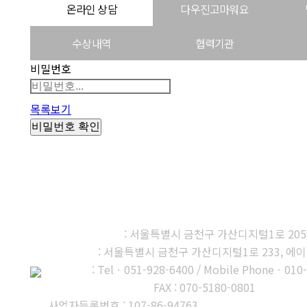
온라인 상담
다우진고마워요
수상내역
협력기관
비밀번호
목록보기
비밀번호 확인
㈜다우진유전자연구소
본사, 제1연구소
: 서울특별시 금천구 가산디지털1로 205-27
제2연구소
: 서울특별시 금천구 가산디지털1로 233, 에이
부산지사
: Telㆍ051-928-6400 / Mobile Phoneㆍ010
고객센터 : 1566-3313
FAX : 070-5180-0801
사업자등록번호 : 107-86-94763