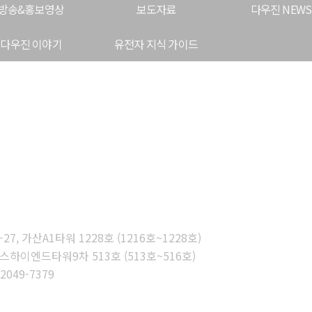
방송&홍보영상
보도자료
다우진 NEWS
다우진 이야기
유전자 지식 가이드
, 가산A1타워 1228호 (1216호~1228호)
스하이엔드타워9차 513호 (513호~516호)
-2049-7379