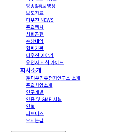
방송&홍보영상
보도자료
다우진 NEWS
주요행사
사회공헌
수상내역
협력기관
다우진 이야기
유전자 지식 가이드
회사소개
㈜다우진유전자연구소 소개
주요사업소개
연구개발
인증 및 GMP 시설
연혁
파트너즈
오시는길