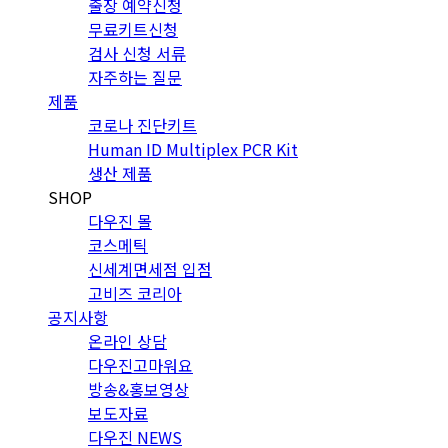
출장 예약신청
무료키트신청
검사 신청 서류
자주하는 질문
제품
코로나 진단키트
Human ID Multiplex PCR Kit
생산 제품
SHOP
다우진 몰
코스메틱
신세계면세점 입점
고비즈 코리아
공지사항
온라인 상담
다우진고마워요
방송&홍보영상
보도자료
다우진 NEWS