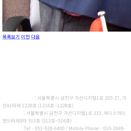
목록보기
이전
다음
㈜다우진유전자연구소
본사, 제1연구소
: 서울특별시 금천구 가산디지털1로 205-27, 가
산A1타워 1228호 (1216호~1228호)
제2연구소
: 서울특별시 금천구 가산디지털1로 233, 에이스하이
엔드타워9차 513호 (513호~516호)
부산지사
: Telㆍ051-928-6400 / Mobile Phoneㆍ010-2049-