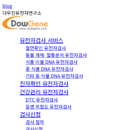
Skip
Instagram
YouTube
blog
to
page
page
다우진유전자연구소
content
opens
opens
in
in
new
new
유전자검사 서비스
window
window
혈연확인 유전자검사
동물 개체· 혈통분석 유전자검사
식품 이물 DNA 유전자검사
종 식별 DNA 유전자검사
기타 동·식물 DNA 유전자검사
친자확인 유전자검사
건강관리 유전자검사
DTC 유전자검사
질병 위험도 유전자검사
검사신청
검사 절차
검사신청