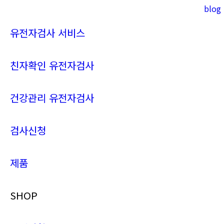
blog
Instagram
YouTube
page
page
유전자검사 서비스
opens
opens
in
in
new
new
친자확인 유전자검사
window
window
건강관리 유전자검사
검사신청
제품
SHOP