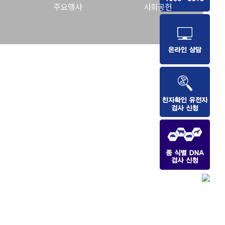
주요행사
사회공헌