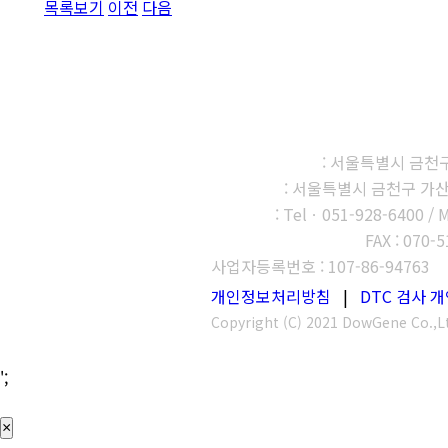
목록보기
이전
다음
㈜다우진유전자연구소
본사, 제1연구소
: 서울특별시 금천구 
제2연구소
: 서울특별시 금천구 가산디
부산지사
: Telㆍ051-928-6400 / 
고객센터 : 1566-3313
FAX : 070-
사업자등록번호 : 107-86-94763
개인정보처리방침
|
DTC 검사
Copyright (C) 2021 DowGene Co.,Lt
';
×