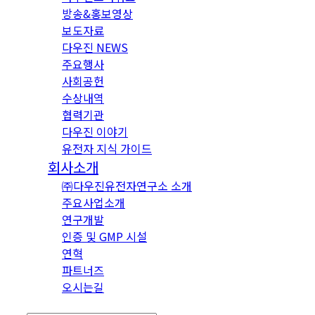
방송&홍보영상
보도자료
다우진 NEWS
주요행사
사회공헌
수상내역
협력기관
다우진 이야기
유전자 지식 가이드
회사소개
㈜다우진유전자연구소 소개
주요사업소개
연구개발
인증 및 GMP 시설
연혁
파트너즈
오시는길