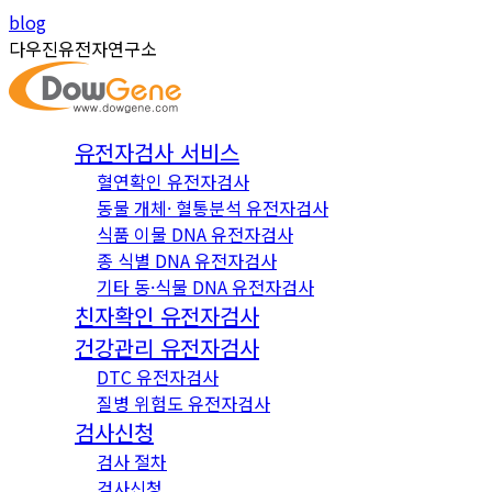
Skip
Instagram
YouTube
blog
to
page
page
다우진유전자연구소
content
opens
opens
in
in
new
new
유전자검사 서비스
window
window
혈연확인 유전자검사
동물 개체· 혈통분석 유전자검사
식품 이물 DNA 유전자검사
종 식별 DNA 유전자검사
기타 동·식물 DNA 유전자검사
친자확인 유전자검사
건강관리 유전자검사
DTC 유전자검사
질병 위험도 유전자검사
검사신청
검사 절차
검사신청