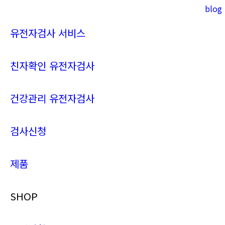
blog
Instagram
YouTube
page
page
유전자검사 서비스
opens
opens
in
in
new
new
친자확인 유전자검사
window
window
건강관리 유전자검사
검사신청
제품
SHOP