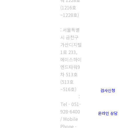
워 1228호
(1216호
~1228호)
제2연구소
: 서울특별
시 금천구
가산디지털
1로 233,
에이스하이
엔드타워9
차 513호
(513호
~516호)
검사신청
부산지사
:
Telㆍ051-
928-6400
온라인 상담
/ Mobile
Phoneㆍ