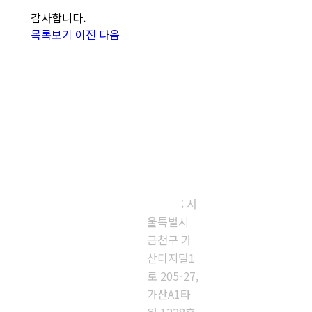
감사합니다.
목록보기
이전
다음
㈜다우진유
전자연구소
본사, 제1
연구소
: 서
울특별시
금천구 가
산디지털1
로 205-27,
가산A1타