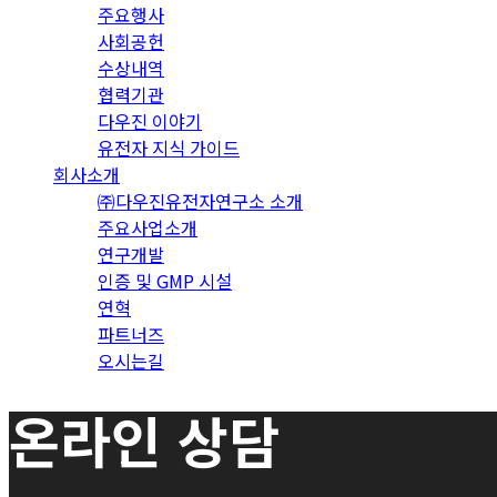
주요행사
사회공헌
수상내역
협력기관
다우진 이야기
유전자 지식 가이드
회사소개
㈜다우진유전자연구소 소개
주요사업소개
연구개발
인증 및 GMP 시설
연혁
파트너즈
오시는길
온라인 상담