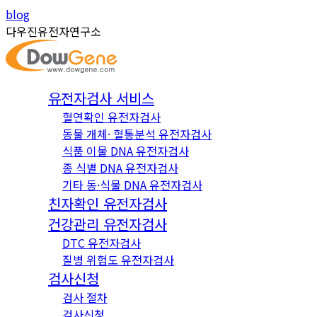
Skip
Instagram
YouTube
blog
to
page
page
다우진유전자연구소
content
opens
opens
in
in
new
new
유전자검사 서비스
window
window
혈연확인 유전자검사
동물 개체· 혈통분석 유전자검사
식품 이물 DNA 유전자검사
종 식별 DNA 유전자검사
기타 동·식물 DNA 유전자검사
친자확인 유전자검사
건강관리 유전자검사
DTC 유전자검사
질병 위험도 유전자검사
검사신청
검사 절차
검사신청