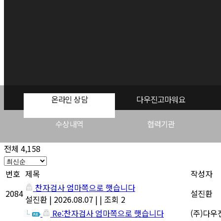
온라인 상담
다우진고마워요
수상내역
협력기관
전체 4,158
번호
제목
작성자
찬자검사 엄마쪽으로 햇습니다
2084
설진환
설진환
|
2026.08.07
|
|
조회 2
Re:찬자검사 엄마쪽으로 햇습니다
(주)다