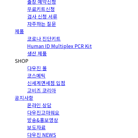
출장 예약신청
무료키트신청
검사 신청 서류
자주하는 질문
제품
코로나 진단키트
Human ID Multiplex PCR Kit
생산 제품
SHOP
다우진 몰
코스메틱
신세계면세점 입점
고비즈 코리아
공지사항
온라인 상담
다우진고마워요
방송&홍보영상
보도자료
다우진 NEWS