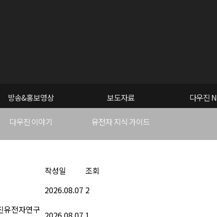
방송&홍보영상
보도자료
다우진 N
다우진 이야기
유전자 지식 가이드
작성일
조회
2026.08.07
2
우진유전자연구
2026.08.07
1