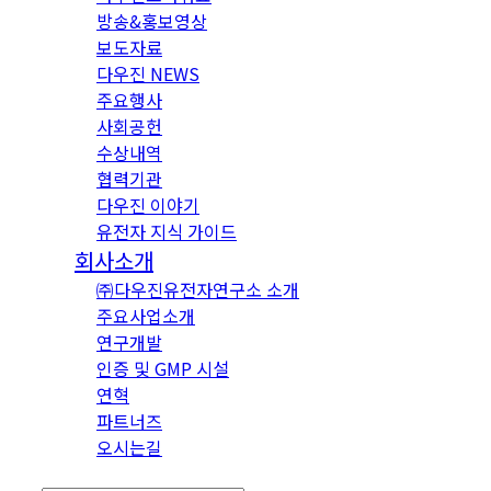
방송&홍보영상
보도자료
다우진 NEWS
주요행사
사회공헌
수상내역
협력기관
다우진 이야기
유전자 지식 가이드
회사소개
㈜다우진유전자연구소 소개
주요사업소개
연구개발
인증 및 GMP 시설
연혁
파트너즈
오시는길