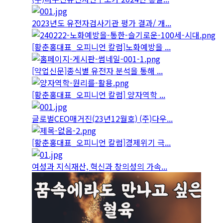
2023년도 유전자검사기관 평가 결과/ 개...
[황춘홍대표_오피니언 칼럼]노화예방을 ...
[약업신문]종식별 유전자 분석을 통해 ...
[황춘홍대표_오피니언 칼럼] 양자역학 ...
글로벌CEO매거진(23년12월호) (주)다우...
[황춘홍대표_오피니언 칼럼]경제위기 극...
여성과 지식재산, 혁신과 창의성의 가속...