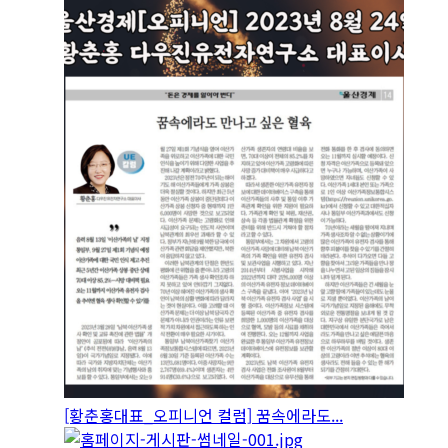
[황춘홍대표_오피니언 컬럼] 꿈속에라도...