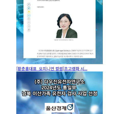
[황춘홍대표_오피니언 컬럼]초고령화 시...