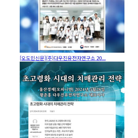
[오도민신문](주)다우진유전자연구소 20...