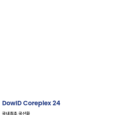
DowGene BIO
Mall
끊임없는 연구와 혁신으로 이룬 (주)다우진유전자연구소
의 제품을 소개합니다.
DowID Coreplex 24
국내최초 국산화