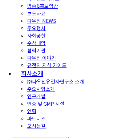
방송&홍보영상
보도자료
다우진 NEWS
주요행사
사회공헌
수상내역
협력기관
다우진 이야기
유전자 지식 가이드
회사소개
㈜다우진유전자연구소 소개
주요사업소개
연구개발
인증 및 GMP 시설
연혁
파트너즈
오시는길