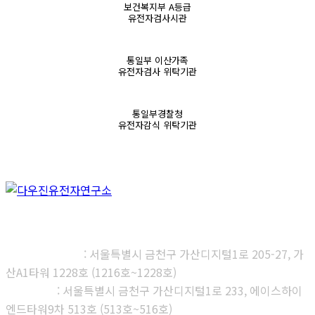
보건복지부 A등급
유전자검사시관
통일부 이산가족
유전자검사 위탁기관
통일부경찰청
유전자감식 위탁기관
㈜다우진유전자연구소
본사, 제1연구소
: 서울특별시 금천구 가산디지털1로 205-27, 가
산A1타워 1228호 (1216호~1228호)
제2연구소
: 서울특별시 금천구 가산디지털1로 233, 에이스하이
엔드타워9차 513호 (513호~516호)