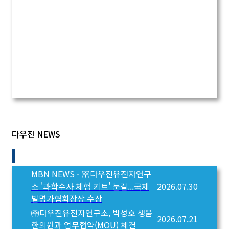
다우진유전자연구소에서
검사를 받으셨던분들의 감사의 소감을 남긴글입니
다.
검사를 신청하시는 분들의 참고부탁드립니다.
감사합니다.
감사글 읽기
다우진 NEWS
MBN NEWS - ㈜다우진유전자연구
소 '과학수사 체험 키트' 눈길...국제
2026.07.30
발명가협회장상 수상
㈜다우진유전자연구소, 박성호 생움
2026.07.21
한의원과 업무협약(MOU) 체결