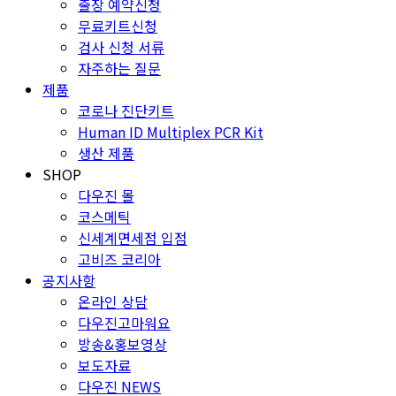
출장 예약신청
무료키트신청
검사 신청 서류
자주하는 질문
제품
코로나 진단키트
Human ID Multiplex PCR Kit
생산 제품
SHOP
다우진 몰
코스메틱
신세계면세점 입점
고비즈 코리아
공지사항
온라인 상담
다우진고마워요
방송&홍보영상
보도자료
다우진 NEWS