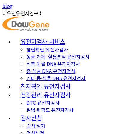
Skip
Instagram
YouTube
blog
to
page
page
다우진유전자연구소
content
opens
opens
in
in
new
new
유전자검사 서비스
window
window
혈연확인 유전자검사
동물 개체· 혈통분석 유전자검사
식품 이물 DNA 유전자검사
종 식별 DNA 유전자검사
기타 동·식물 DNA 유전자검사
친자확인 유전자검사
건강관리 유전자검사
DTC 유전자검사
질병 위험도 유전자검사
검사신청
검사 절차
검사신청