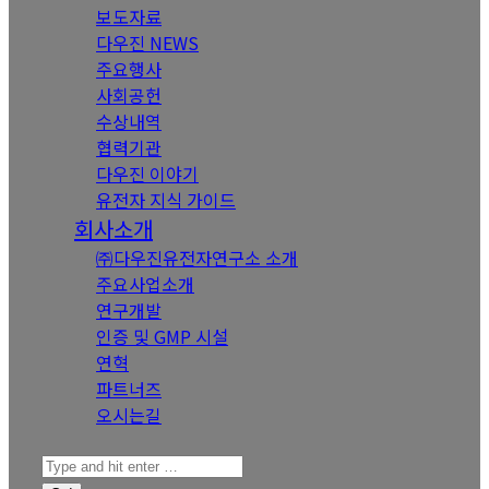
보도자료
다우진 NEWS
주요행사
사회공헌
수상내역
협력기관
다우진 이야기
유전자 지식 가이드
회사소개
㈜다우진유전자연구소 소개
주요사업소개
연구개발
인증 및 GMP 시설
연혁
파트너즈
오시는길
Search: