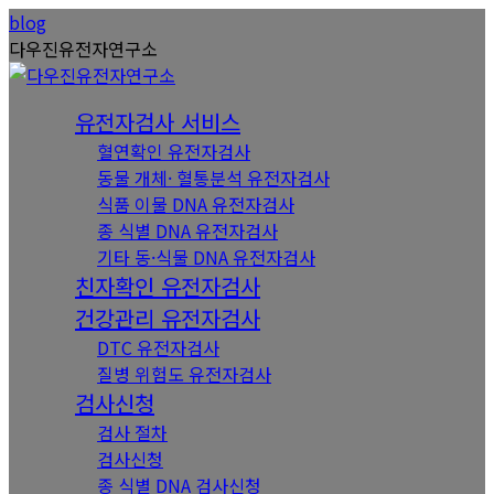
Skip
Instagram
YouTube
blog
to
page
page
다우진유전자연구소
content
opens
opens
in
in
유전자검사 서비스
new
new
혈연확인 유전자검사
window
window
동물 개체· 혈통분석 유전자검사
식품 이물 DNA 유전자검사
종 식별 DNA 유전자검사
기타 동·식물 DNA 유전자검사
친자확인 유전자검사
건강관리 유전자검사
DTC 유전자검사
질병 위험도 유전자검사
검사신청
검사 절차
검사신청
종 식별 DNA 검사신청