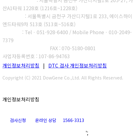
본사, 제1연구소
: 서울특별시 금천구 가산디지털1로 205-27, 가
산A1타워 1228호 (1216호~1228호)
제2연구소
: 서울특별시 금천구 가산디지털1로 233, 에이스하이
엔드타워9차 513호 (513호~516호)
부산지사
: Telㆍ051-928-6400 / Mobile Phoneㆍ010-2049-
7379
고객센터 : 1566-3313
FAX : 070-5180-0801
사업자등록번호 : 107-86-94763
개인정보처리방침
|
DTC 검사 개인정보처리방침
Copyright (C) 2021 DowGene Co.,Ltd. All Rights Reserved.
개인정보처리방침
검사신청
온라인 상담
1566-3313
Go
';