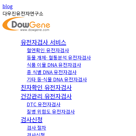
Skip
Instagram
YouTube
blog
to
page
page
다우진유전자연구소
content
opens
opens
in
in
new
new
유전자검사 서비스
window
window
혈연확인 유전자검사
동물 개체· 혈통분석 유전자검사
식품 이물 DNA 유전자검사
종 식별 DNA 유전자검사
기타 동·식물 DNA 유전자검사
친자확인 유전자검사
건강관리 유전자검사
DTC 유전자검사
질병 위험도 유전자검사
검사신청
검사 절차
검사신청