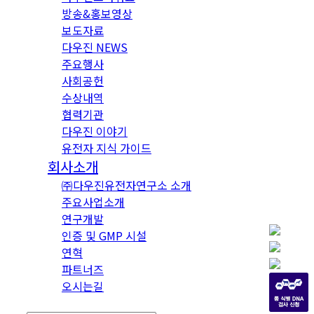
방송&홍보영상
보도자료
다우진 NEWS
주요행사
사회공헌
수상내역
협력기관
다우진 이야기
유전자 지식 가이드
회사소개
㈜다우진유전자연구소 소개
주요사업소개
연구개발
인증 및 GMP 시설
연혁
파트너즈
오시는길