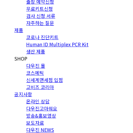
출장 예약신청
무료키트신청
검사 신청 서류
자주하는 질문
제품
코로나 진단키트
Human ID Multiplex PCR Kit
생산 제품
SHOP
다우진 몰
코스메틱
신세계면세점 입점
고비즈 코리아
공지사항
온라인 상담
다우진고마워요
방송&홍보영상
보도자료
다우진 NEWS